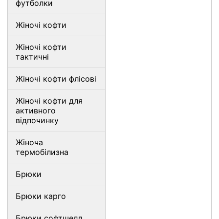
футболки
Жіночі кофти
Жіночі кофти
тактичні
Жіночі кофти флісові
Жіночі кофти для
активного
відпочинку
Жіноча
термобілизна
Брюки
Брюки карго
Брюки софтшелл