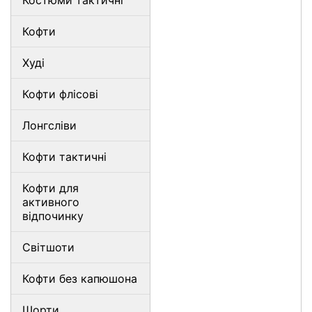
Костюми тактичні
Кофти
Худі
Кофти флісові
Лонгсліви
Кофти тактичні
Кофти для
активного
відпочинку
Світшоти
Кофти без капюшона
Шорти