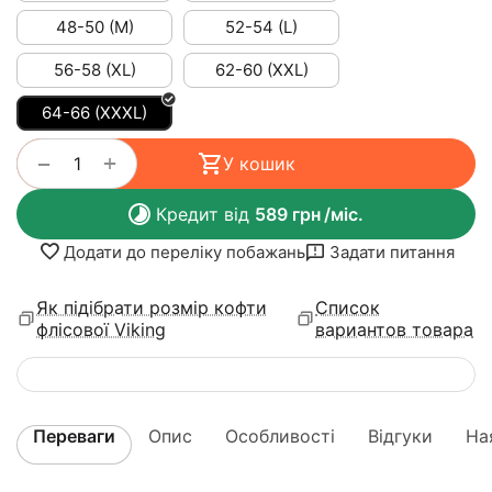
48-50 (M)
52-54 (L)
56-58 (XL)
62-60 (XXL)
64-66 (XXXL)
+
−
У кошик
Кредит від
589
грн
/міс.
Додати до переліку побажань
Задати питання
Як підібрати розмір кофти
Список
флісової Viking
вариантов товара
Переваги
Опис
Особливості
Відгуки
На