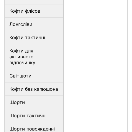
Кофти флісові
Лонгсліви
Кофти тактичні
Кофти для
активного
відпочинку
Світшоти
Кофти без капюшона
Шорти
Шорти тактичні
Шорти повсякденні