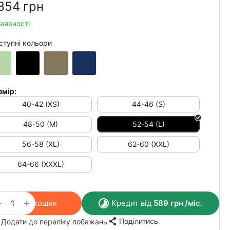
354‍
грн
наявності
ступні кольори
змір:
40-42 (XS)
44-46 (S)
48-50 (M)
52-54 (L)
56-58 (XL)
62-60 (XXL)
64-66 (XXXL)
+
−
У кошик
Кредит від
589
грн
/міс.
Поділитись
Додати до переліку побажань