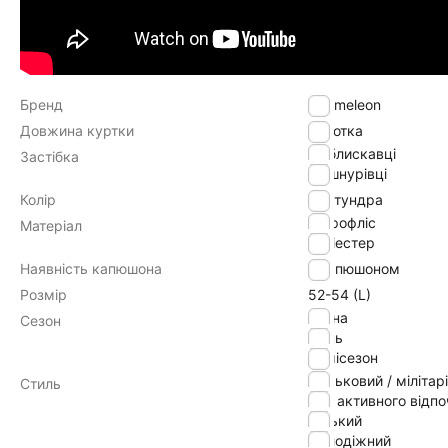
Бренд
Chameleon
Довжина куртки
Коротка
на блискавці
Застібка
на шнурівці
Колір
тундра
мікрофліс
Матеріал
поліестер
Наявність капюшона
з капюшоном
Розмір
52-54 (L)
весна
Сезон
осінь
демісезон
військовий / мілітарі
Стиль
для активного відп
міський
молодіжний