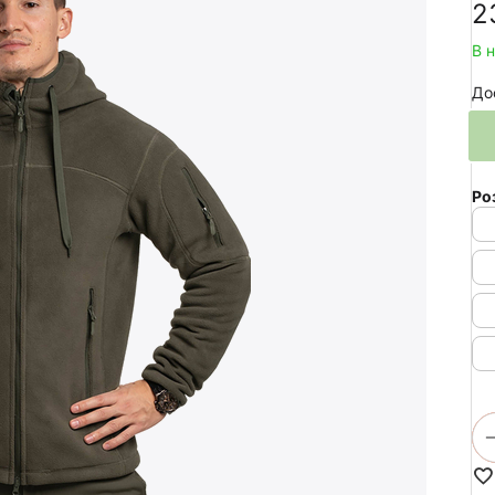
‍2
В 
До
Ро