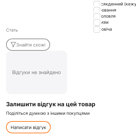
повсякденний (кежу
полювання
риболовля
туризм
Чоловіча
Стать
Знайти схожі
Відгуки не знайдено
Залишити відгук на цей товар
Поділіться думкою з іншими покупцями
Написати відгук