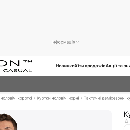
Інформація
Новинки
Хіти продажів
Акції та з
чоловічі короткі
Куртки чоловічі чорні
Тактичні демісезонні к
/
/
К