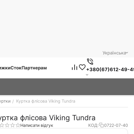
Українська
нижки
Сток
Партнерам
+380(67)612-49-4
уртки
Куртка флісова Viking Tundra
/
уртка флісова Viking Tundra
Написати відгук
КОД:
0722-07-40