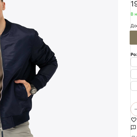
‍1
В 
До
Ро