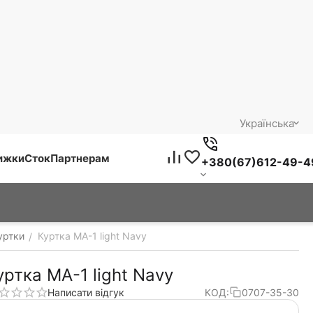
Українська
нижки
Сток
Партнерам
+380(67)612-49-4
уртки
Куртка MA-1 light Navy
/
уртка MA-1 light Navy
Написати відгук
КОД:
0707-35-30