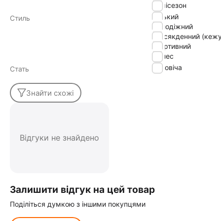
демісезон
міський
Стиль
молодіжний
повсякденний (кежу
спортивний
фітнес
Чоловіча
Стать
Знайти схожі
Відгуки не знайдено
Залишити відгук на цей товар
Поділіться думкою з іншими покупцями