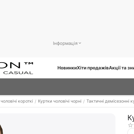
Інформація
Новинки
Хіти продажів
Акції та з
чоловічі короткі
Куртки чоловічі чорні
Тактичні демісезонні к
/
/
К