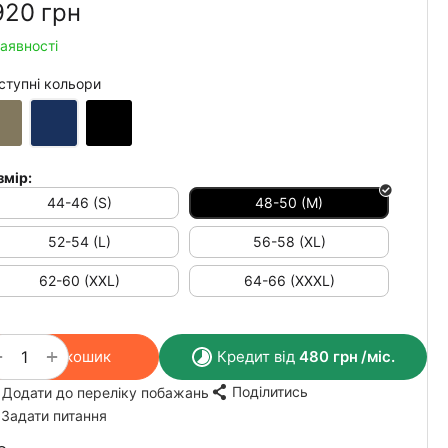
920‍
грн
наявності
ступні кольори
змір:
44-46 (S)
48-50 (M)
52-54 (L)
56-58 (XL)
62-60 (XXL)
64-66 (XXXL)
+
−
У кошик
Кредит від
480
грн
/міс.
Поділитись
Додати до переліку побажань
Задати питання