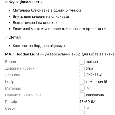
✅
Функціональність:
Металева блискавка з одним бігунком
Внутрішня кишеня на блискавці
Бокові кишені на кнопках
Еластичні манжети та пояс для щільного прилягання
✅
Деталі:
Контрастна бордова підкладка
MA-1 Hooded Light
— універсальний вибір для міста та активн
Бренд
Chameleon
Довжина куртки
Коротка
на блискавці
Застібка
Колір
темно-синій
нейлон
Матеріал
Наявність капюшона
без капюшона
Розмір
48-50 (M)
весна
Сезон
літо