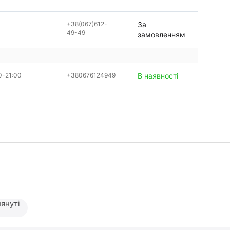
+38(067)612-
За
49-49
замовленням
0-21:00
+380676124949
В наявності
януті