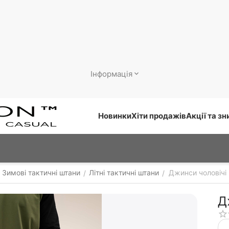
Інформація
Новинки
Хіти продажів
Акції та з
Зимові тактичні штани
Літні тактичні штани
Джинси чоловічі 
/
/
Д