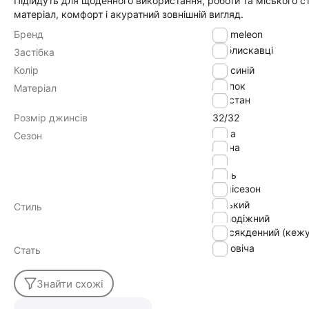
Підійдуть для щоденного використання, роботи та міського ст
матеріал, комфорт і акуратний зовнішній вигляд.
Бренд
Chameleon
на блискавці
Застібка
Колір
синій
хлопок
Матеріал
эластан
Розмір джинсів
32/32
зима
Сезон
весна
літо
осінь
демісезон
міський
Стиль
молодіжний
повсякденний (кежу
Чоловіча
Стать
Знайти схожі