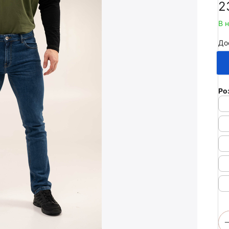
‍2
В 
До
Ро