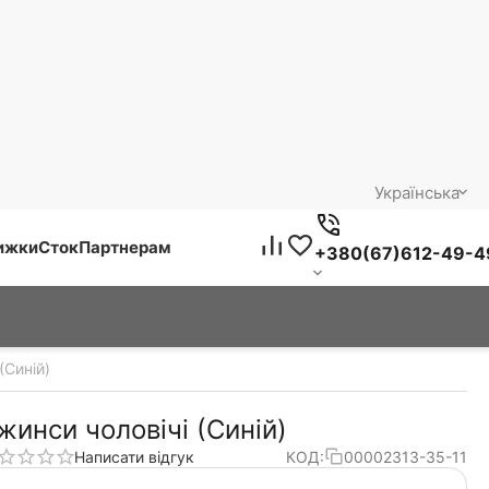
Українська
нижки
Сток
Партнерам
+380(67)612-49-4
(Синій)
жинси чоловічі (Синій)
Написати відгук
КОД:
00002313-35-11