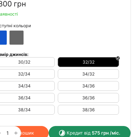
300‍
грн
наявності
ступні кольори
змір джинсів:
30/32
32/32
32/34
34/32
34/34
34/36
36/34
36/36
38/34
38/36
+
−
У кошик
Кредит від
575
грн
/міс.