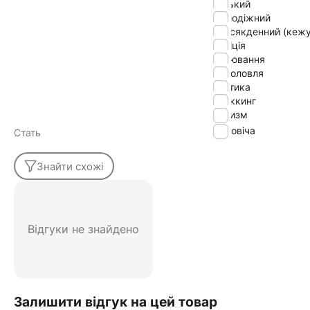
міський
молодіжний
повсякденний (кежу
поліція
полювання
риболовля
тактика
треккинг
туризм
Чоловіча
Стать
Знайти схожі
Відгуки не знайдено
Залишити відгук на цей товар