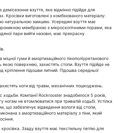
не демісезонне взуття, яке відмінно підійде для
х. Кросівки виготовлені з комбінованого матеріалу:
ною натуральною замшею. Усередині взуття має
епроникною мембраною з мікроскопічними порами, яка
дяної пари вийти назовні, має прекрасну
ів.
а міцної гуми й амортизаційного пінополіуретанового
 якою поверхнею, захистять стопи. Взуття підійде не
од кріплення підошви литний. Підошва середньої
 захистять ноги від травм, механічних пошкоджень.
с ходьби. Компанії Rockrooster знадобилося 5 років,
гу ногам не втомлюватися при тривалій ходьбі. Устілка
и, що забезпечує відведення вологи від стопи,
иконана з амортизаційного матеріалу з піни, який
осіння.
 кросівка. Ззаду взуття має текстильну петлю для