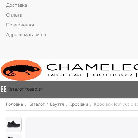
Доставка
Оплата
Повернення
Адреси магазинів
Каталог товарiв
Головна
Каталог
Взуття
Кросівки
Кросівки low-cut Glad
/
/
/
/