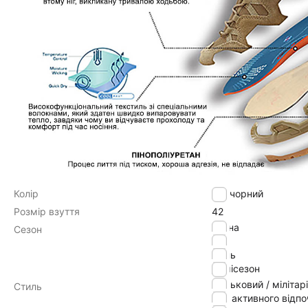
Колір
чорний
Розмір взуття
42
весна
Сезон
літо
осінь
демісезон
військовий / мілітарі
Стиль
для активного відп