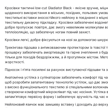
Кросівки тактичні low-cut Gladiator Black - якісне зручне, міц
щоденного використання в міських, похідних, польових умова
текстильні вставки зносостійкого нейлону в поєднанні з міц
текстильну дихаючу підкладку. Кросівки забезпечені водон
добре пропускає повітря, дає змогу невеликим молекулам во
теплоізоляцію, що забезпечує ногам повний захист.
Кросівки легкі, добре фіксуються на нозі за допомогою шнурк
Трекінгова підошва з антиковзаючим протектором із товстої т
прошарку забезпечать амортизацію та гарне зчеплення з будь
тільки для походів бездоріжжям, а й прогулянок містом. Мет
жорсткості.
Підносок і п'ята посилені за рахунок виступаючої підошви та
Анатомічна устілка з супінатором забезпечить комфорт під ча
щоб розробити запатентовану технологію устілок, що дає змо
з високо функціонального текстилю зі спеціальними волокнам
створюючи комфортний мікроклімат під час носіння. Устілка в
запам'ятовує первісну форму і забезпечує зручність під час н
Нейлоновий язичок має замшеву вставку і доходить до верху