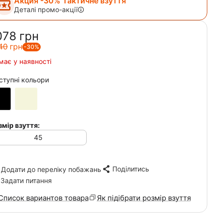
Акция -30% Тактичне взуття
Деталі промо-акції
078‍
грн
40‍
грн
-30%
має у наявності
ступні кольори
змір взуття:
45
Поділитись
Додати до переліку побажань
Задати питання
Список вариантов товара
Як підібрати розмір взуття