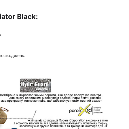
ator Black:
.
 пошкоджень.