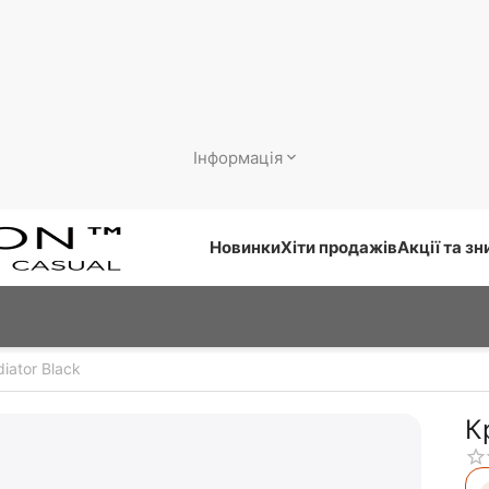
Інформація
Новинки
Хіти продажів
Акції та з
iator Black
К