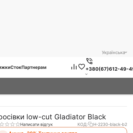
Українська
нижки
Сток
Партнерам
+380(67)612-49-4
росівки low-cut Gladiator Black
Написати відгук
КОД:
H-2230-black-b2