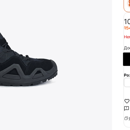
‍1
‍15
Не
До
Ро