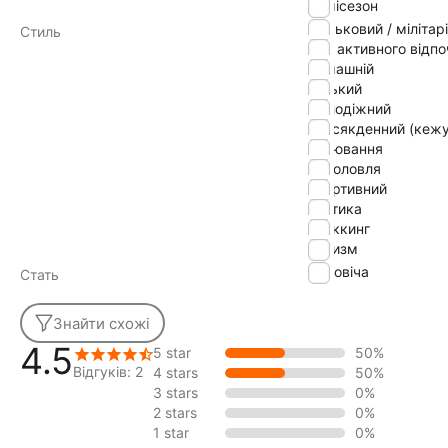
демісезон
військовий / мілітарі
Стиль
для активного відп
домашній
міський
молодіжний
повсякденний (кежу
полювання
риболовля
спортивний
тактика
треккинг
туризм
Чоловіча
Стать
Знайти схожі
4.5
5 star
50%
Відгуків: 2
4 stars
50%
3 stars
0%
2 stars
0%
1 star
0%