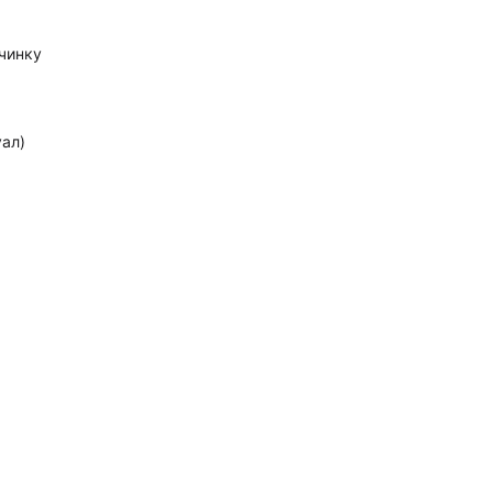
очинку
ал)