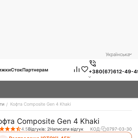
Українська
нижки
Сток
Партнерам
+380(67)612-49-4
фти
Кофта Composite Gen 4 Khaki
/
офта Composite Gen 4 Khaki
4.5
Відгуків: 2
Написати відгук
КОД:
0797-03-30