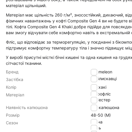
матеріал щільніший.
Матеріал має щільність 260 г/м², зносостійкий, дихаючий, від
фізичних навантажень у кофті Composite Gen 4 ви не будете в
тілі. Кофта Composite Gen 4 Khaki добре підійде для повсякд
вам змогу відчувати себе комфортно навіть в екстремальній 
Фліс, що відповідає за терморегуляцію, у поєднанні з біком
підтримує комфортну температуру тіла і значно підвищує міц
У виробі присутні місткі бічні кишені та одна кишеня на грудя
сітчастої тканини.
Бренд
Chameleon
на блискавці
Застібка
Колір
хакі
мікрофліс
Матеріал
поліестер
Наявність капюшона
без капюшона
Розмір
48-50 (M)
весна
Сезон
осінь