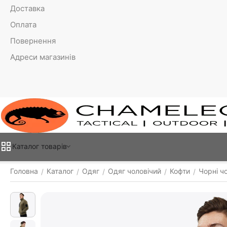
Доставка
Оплата
Повернення
Адреси магазинів
Каталог товарiв
Головна
Каталог
Одяг
Одяг чоловічий
Кофти
Чорні чо
/
/
/
/
/