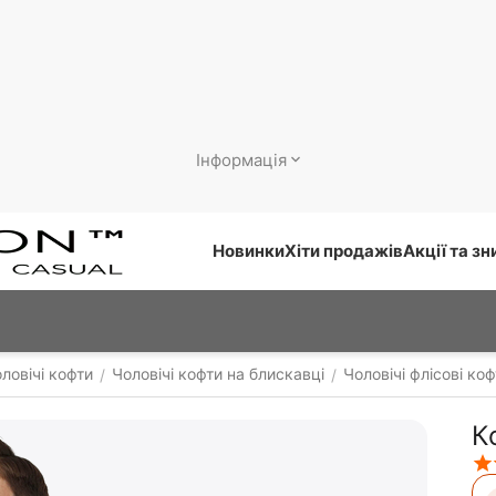
Інформація
Новинки
Хіти продажів
Акції та з
ловічі кофти
Чоловічі кофти на блискавці
Чоловічі флісові ко
/
/
К