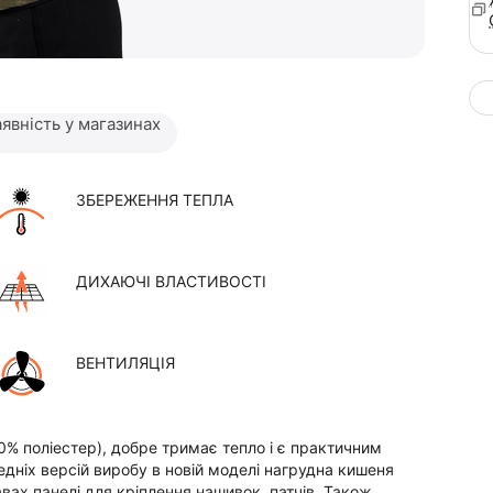
явність у магазинах
ЗБЕРЕЖЕННЯ ТЕПЛА
ДИХАЮЧІ ВЛАСТИВОСТІ
ВЕНТИЛЯЦІЯ
00% поліестер), добре тримає тепло і є практичним
едніх версій виробу в новій моделі нагрудна кишеня
вах панелі для кріплення нашивок, патчів. Також