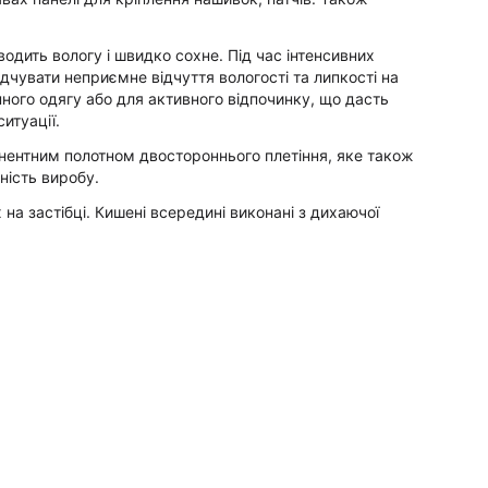
водить вологу і швидко сохне. Під час інтенсивних
ідчувати неприємне відчуття вологості та липкості на
енного одягу або для активного відпочинку, що дасть
ситуації.
понентним полотном двостороннього плетіння, яке також
ність виробу.
х на застібці. Кишені всередині виконані з дихаючої