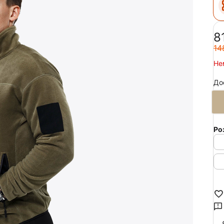
‍8
‍14
Не
До
Ро