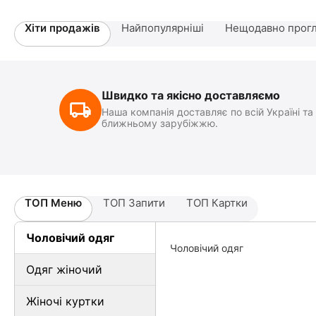
Хіти продажів
Найпопулярніші
Нещодавно прогл
Швидко та якісно доставляємо
Наша компанія доставляє по всій Україні та
ближньому зарубіжжю.
ТОП Меню
ТОП Запити
ТОП Картки
Чоловічий одяг
Чоловічий одяг
Одяг жіночий
Жіночі куртки