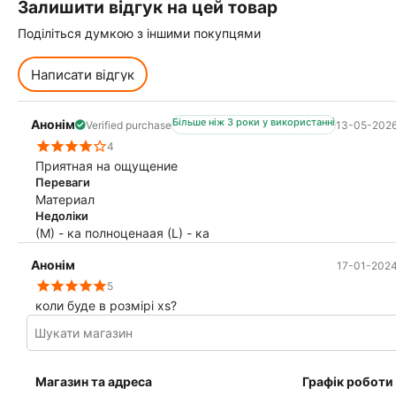
Залишити відгук на цей товар
Поділіться думкою з іншими покупцями
Написати відгук
Більше ніж 3 роки у використанні
Анонім
Verified purchase
13-05-202
4
Приятная на ощущение
Переваги
Материал
Недоліки
(М) - ка полноценаая (L) - ка
Анонім
17-01-202
5
коли буде в розмірі xs?
Магазин та адреса
Графік роботи