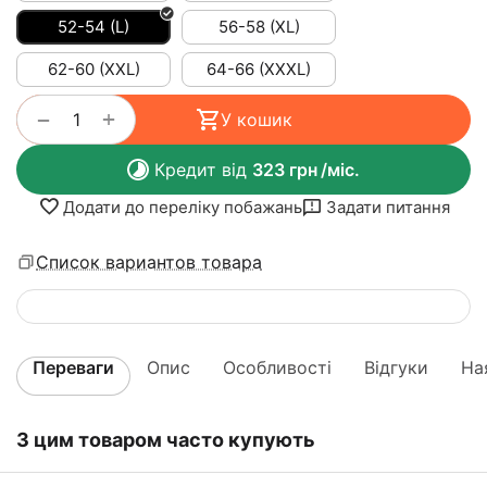
52-54 (L)
56-58 (XL)
62-60 (XXL)
64-66 (XXXL)
+
−
У кошик
Кредит від
323
грн
/міс.
Додати до переліку побажань
Задати питання
Список вариантов товара
Переваги
Опис
Особливості
Відгуки
На
З цим товаром часто купують