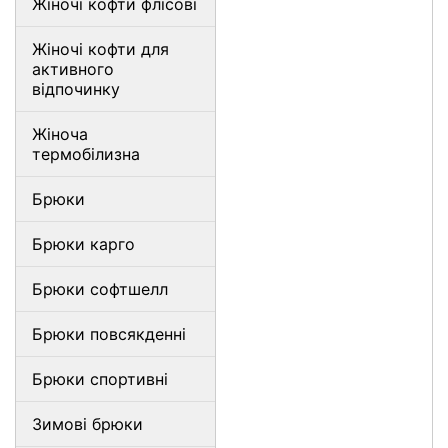
Жіночі кофти флісові
Жіночі кофти для
активного
відпочинку
Жіноча
термобілизна
Брюки
Брюки карго
Брюки софтшелл
Брюки повсякденні
Брюки спортивні
Зимові брюки