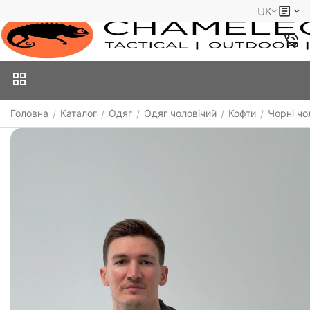
UK
Головна
Каталог
Одяг
Одяг чоловічий
Кофти
Чорні чо
/
/
/
/
/