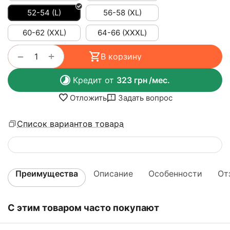
52-54 (L)
56-58 (XL)
60-62 (XXL)
64-66 (ХХХL)
+
−
В корзину
Кредит от
323
грн
/мес.
Отложить
Задать вопрос
Список вариантов товара
Преимущества
Описание
Особенности
От
С этим товаром часто покупают