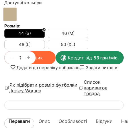
Доступні кольори
Розмір:
44 (S)
46 (M)
48 (L)
50 (XL)
+
−
У кошик
Кредит від
53
грн
/міс.
Додати до переліку побажань
Задати питання
Список
Як підібрати розмір футболки
вариантов
Jersey Women
товара
Переваги
Опис
Особливості
Відгуки
На