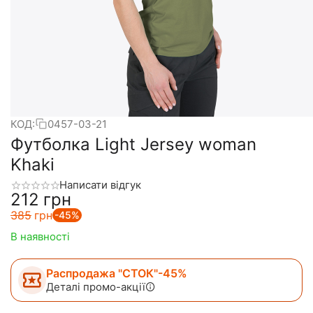
КОД:
0457-03-21
Футболка Light Jersey woman
Khaki
Написати відгук
‍212‍
грн
‍385‍
грн
-45%
В наявності
Распродажа "СТОК"-45%
Деталі промо-акції