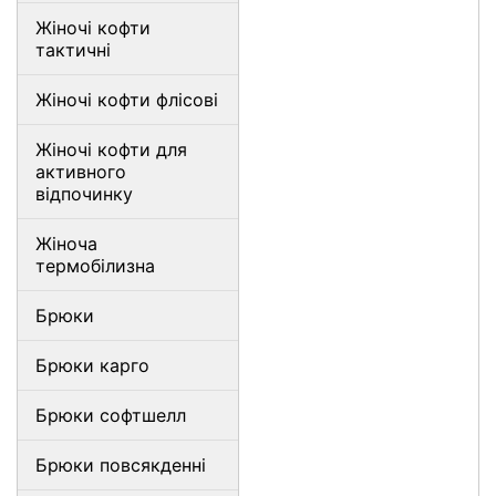
Жіночі кофти
тактичні
Жіночі кофти флісові
Жіночі кофти для
активного
відпочинку
Жіноча
термобілизна
Брюки
Брюки карго
Брюки софтшелл
Брюки повсякденні