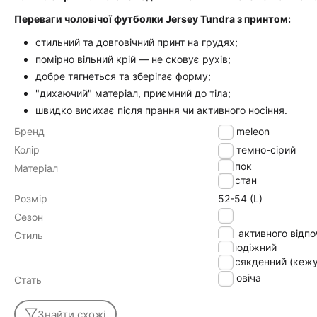
Переваги чоловічої футболки Jersey Tundra з принтом:
стильний та довговічний принт на грудях;
помірно вільний крій — не сковує рухів;
добре тягнеться та зберігає форму;
"дихаючий" матеріал, приємний до тіла;
швидко висихає після прання чи активного носіння.
Бренд
Chameleon
Колір
темно-сірий
хлопок
Матеріал
эластан
Розмір
52-54 (L)
літо
Сезон
для активного відп
Стиль
молодіжний
повсякденний (кежу
Чоловіча
Стать
Знайти схожі