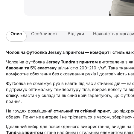
Опис
Особливості
Відгуки
Наявність у магаз
Чоловіча футболка Jersey з принтом — комфорт і стиль на 
Чоловіча футболка
Jersey Tundra з принтом
виготовлена з як
бавовни та 5% еластану
щільністю 200–210 г/м². Така ткани
комфортне облягання без сковування рухів і довговічність на
Футболка не обмежує рухів навіть під час активних дій — на
підтримує оптимальну температуру тіла, вбирає вологу та в
спеку
. Еластан у складі та якісний крій гарантують, що футб
прання.
На грудях розміщений
стильний та стійкий принт
, що підкре
образу. Принт не вигорає і не тріскається з часом, зберігаюч
Ідеальний вибір для повсякденного використання, виїздів на
Tundra з принтом
стане надійним і стильним елементом вашог