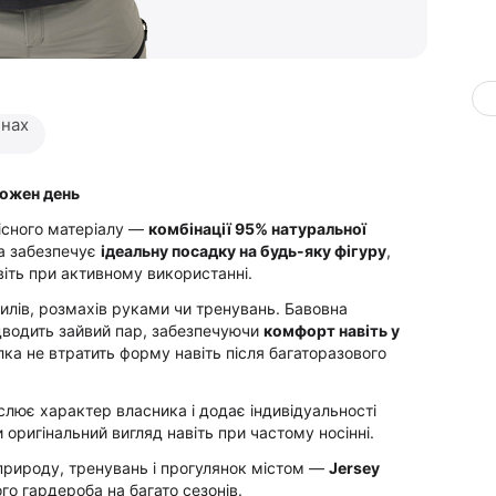
инах
кожен день
існого матеріалу —
комбінації 95% натуральної
на забезпечує
ідеальну посадку на будь-яку фігуру
,
віть при активному використанні.
хилів, розмахів руками чи тренувань. Бавовна
ідводить зайвий пар, забезпечуючи
комфорт навіть у
олка не втратить форму навіть після багаторазового
слює характер власника і додає індивідуальності
и оригінальний вигляд навіть при частому носінні.
 природу, тренувань і прогулянок містом —
Jersey
о гардероба на багато сезонів.