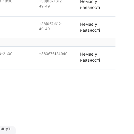
0-18:00
+38(067) 612-
Немає у
49-49
наявності
+38(067)612-
Немає у
49-49
наявності
0-21:00
+380676124949
Немає у
наявності
януті