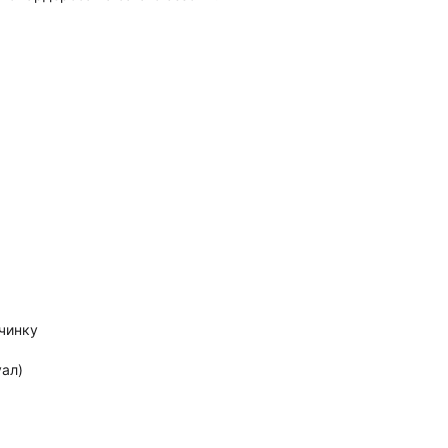
очинку
ал)