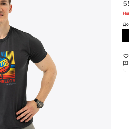
‍5
Не
До