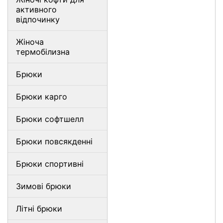
активного
відпочинку
Жіноча
термобілизна
Брюки
Брюки карго
Брюки софтшелл
Брюки повсякденні
Брюки спортивні
Зимові брюки
Літні брюки