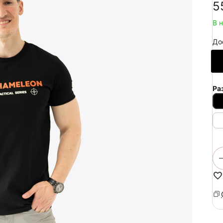
‍5
В 
До
Ра