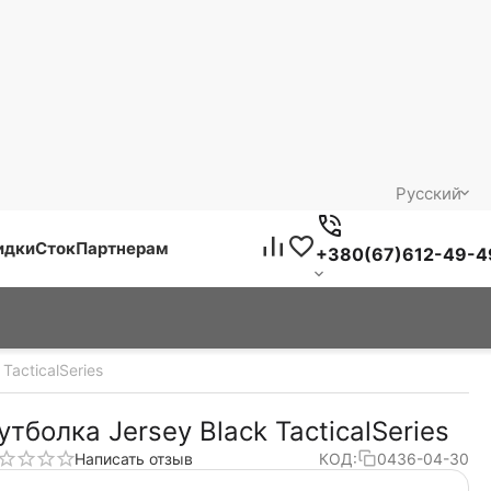
Русский
идки
Сток
Партнерам
+380(67)612-49-4
TacticalSeries
утболка Jersey Black TacticalSeries
Написать отзыв
КОД:
0436-04-30