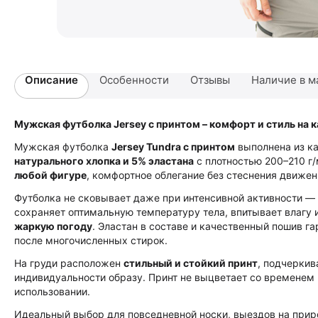
Описание
Особенности
Отзывы
Наличие в м
Мужская футболка Jersey с принтом – комфорт и стиль на 
Мужская футболка
Jersey Tundra с принтом
выполнена из к
натурального хлопка и 5% эластана
с плотностью 200–210 г/
любой фигуре
, комфортное облегание без стеснения движен
Футболка не сковывает даже при интенсивной активности — 
сохраняет оптимальную температуру тела, впитывает влагу 
жаркую погоду
. Эластан в составе и качественный пошив г
после многочисленных стирок.
На груди расположен
стильный и стойкий принт
, подчерки
индивидуальности образу. Принт не выцветает со временем
использовании.
Идеальный выбор для повседневной носки, выездов на прир