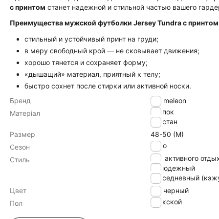
с принтом
станет надежной и стильной частью вашего гарде
Преимущества мужской футболки Jersey Tundra с принтом
стильный и устойчивый принт на груди;
в меру свободный крой — не сковывает движения;
хорошо тянется и сохраняет форму;
«дышащий» материал, приятный к телу;
быстро сохнет после стирки или активной носки.
Бренд
Chameleon
хлопок
Матеріал
эластан
Размер
48-50 (M)
Лето
Сезон
для активного отды
Стиль
молодежный
повседневный (кэж
Цвет
черный
Мужской
Пол