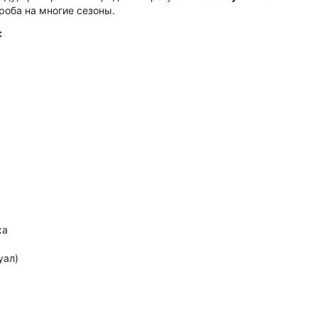
роба на многие сезоны.
:
ха
уал)