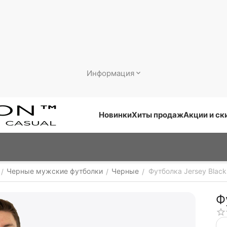
Информация
Новинки
Хиты продаж
Акции и ск
Черные мужские футболки
Черные
Футболка Jersey Black 
/
/
/
Ф