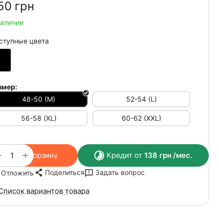
50‍
грн
наличии
ступные цвета
змер:
48-50 (M)
52-54 (L)
56-58 (XL)
60-62 (XXL)
+
−
В корзину
Кредит от
138
грн
/мес.
Поделиться
Задать вопрос
Отложить
Список вариантов товара