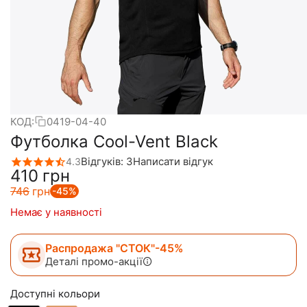
КОД:
0419-04-40
Футболка Cool-Vent Black
Відгуків: 3
Написати відгук
4.3
‍410‍
грн
‍746‍
грн
-45%
Немає у наявності
Распродажа "СТОК"-45%
Деталі промо-акції
Доступні кольори