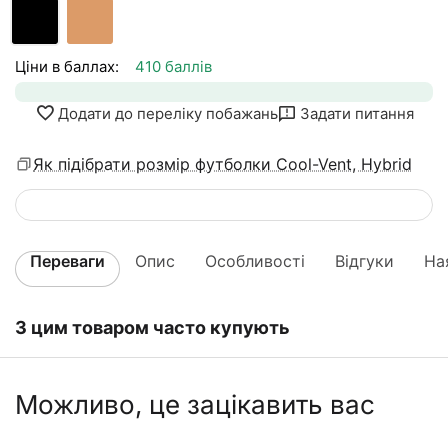
Ціни в баллах:
410 баллів
Додати до переліку побажань
Задати питання
Як підібрати розмір футболки Cool-Vent, Hybrid
Переваги
Опис
Особливості
Відгуки
На
З цим товаром часто купують
Можливо, це зацікавить вас