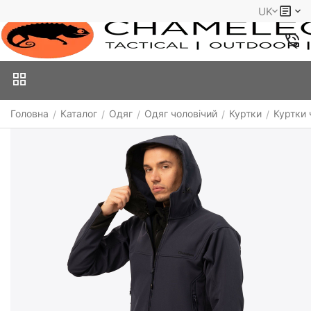
UK
Головна
Каталог
Одяг
Одяг чоловічий
Куртки
Куртки 
/
/
/
/
/