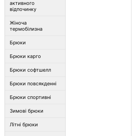
активного
відпочинку
Жіноча
термобілизна
Брюки
Брюки карго
Брюки софтшелл
Брюки повсякденні
Брюки спортивні
Зимові брюки
Літні брюки