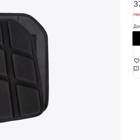
‍3
Не
До