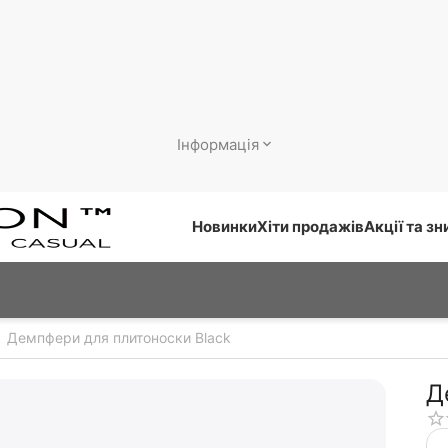
Інформація
Новинки
Хіти продажів
Акції та з
Демпфери для плитоноски Black
Д