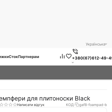
Українська
нижки
Сток
Партнерам
+380(67)612-49-4
емпфери для плитоноски Black
Написати відгук
КОД:
gaf8-foampad-b