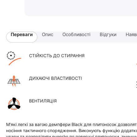
Переваги
Опис
Особливості
Відгуки
Наяв
СТІЙКІСТЬ ДО СТИРАННЯ
ДИХАЮЧІ ВЛАСТИВОСТІ
ВЕНТИЛЯЦІЯ
М'які легкі за вагою демпфери Black для плитоносок дозвол
носіння тактичного спорядження. Виконують функцію додат
удари та розподілити енергію по поверхні плитоноски, зменшую