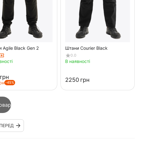
 Agile Black Gen 2
Штани Courier Black
0.0
вності
В наявності
грн
‍2250‍
грн
рн
-45%
овар
ПЕРЕД