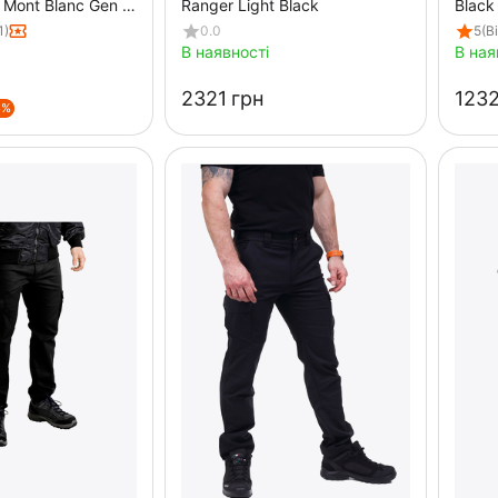
Mont Blanc Gen 2
Ranger Light Black
Black
1)
0.0
5
(В
В наявності
В ная
‍2321‍
грн
‍1232
5%