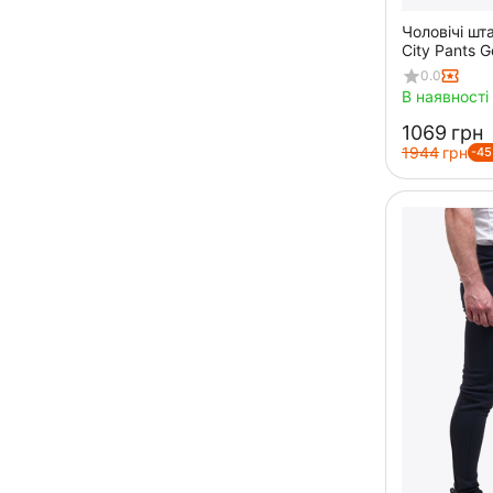
Чоловічі шт
City Pants G
0.0
В наявності
‍1069‍
грн
‍1944‍
грн
-4