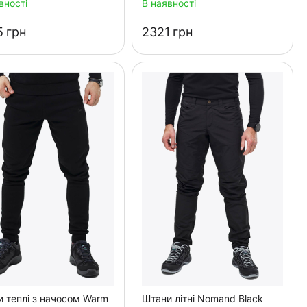
вності
В наявності
‍
грн
‍2321‍
грн
 теплі з начосом Warm
Штани літні Nomand Black