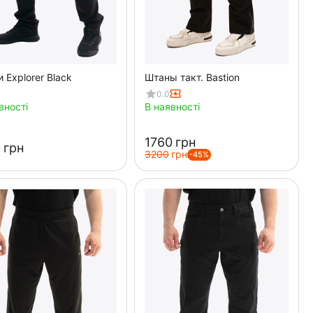
 Explorer Black
Штаны такт. Bastion
0.0
вності
В наявності
‍1760‍
грн
‍
грн
‍3200‍
грн
-45%