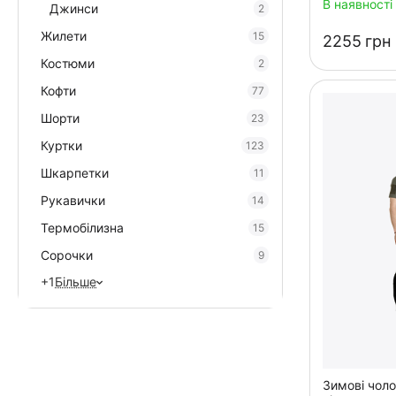
В наявності
Джинси
2
Жилети
15
‍2255‍
грн
Костюми
2
Кофти
77
Шорти
23
Куртки
123
Шкарпетки
11
Рукавички
14
Термобілизна
15
Сорочки
9
+1
Більше
Зимові чоло