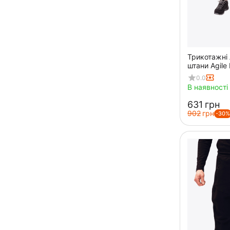
Трикотажні 
штани Agile 
0.0
В наявності
‍631‍
грн
‍902‍
грн
-30%