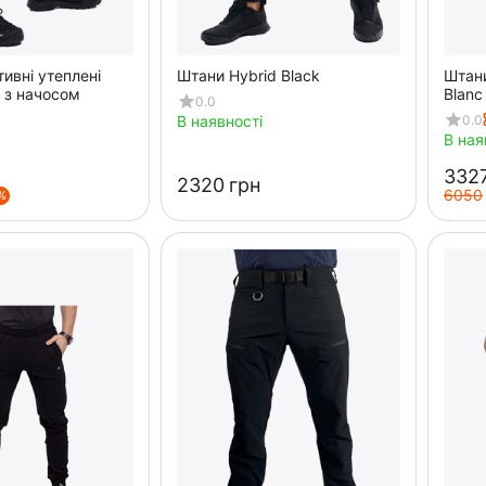
ивні утеплені
Штани Hybrid Black
Штани
k з начосом
Blanc
0.0
0.0
В наявності
В ная
‍3327
‍2320‍
грн
‍6050‍
%