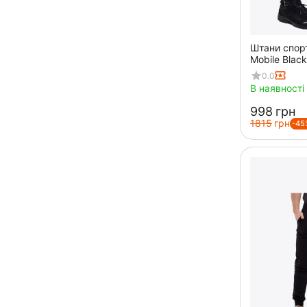
Штани спорт
Mobile Blac
0.0
В наявності
‍998‍
грн
‍1815‍
грн
-45