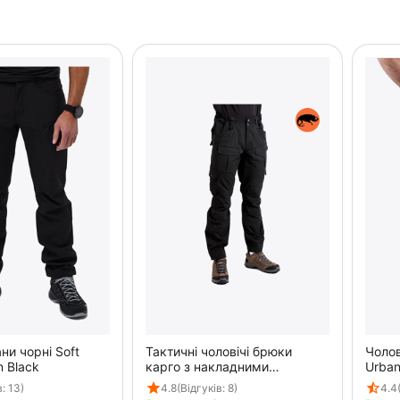
ни чорні Soft
Тактичні чоловічі брюки
Чолов
n Black
карго з накладними
Urban
карманами Shooter Gen 2
в: 13)
4.8
(Відгуків: 8)
4.4
Black