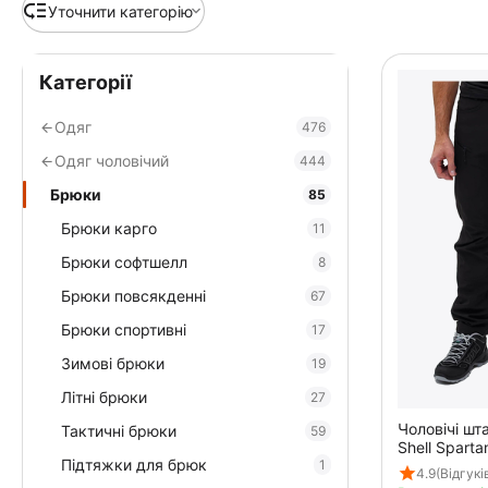
Уточнити категорію
Категорії
Одяг
476
Одяг чоловічий
444
Брюки
85
Брюки карго
11
Брюки софтшелл
8
Брюки повсякденні
67
Брюки спортивні
17
Зимові брюки
19
Літні брюки
27
Чоловічі шта
Тактичні брюки
59
Shell Sparta
Підтяжки для брюк
1
4.9
(Відгукі