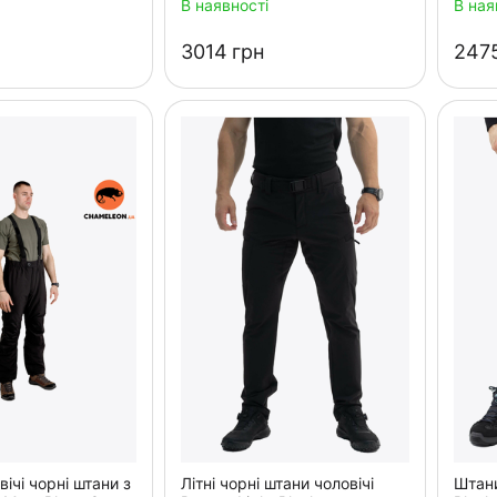
В наявності
В ная
‍3014‍
грн
‍2475
вічі чорні штани з
Літні чорні штани чоловічі
Штани