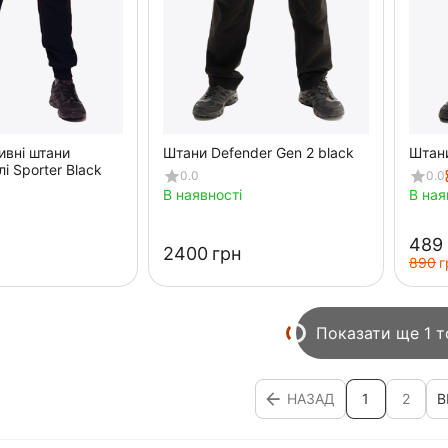
ивні штани
Штани Defender Gen 2 black
Штани
лі Sporter Black
0.0
0.0
В наявності
В ная
‍489‍
‍2400‍
грн
‍890‍
г
Показати ще 1 т
НАЗАД
1
2
В