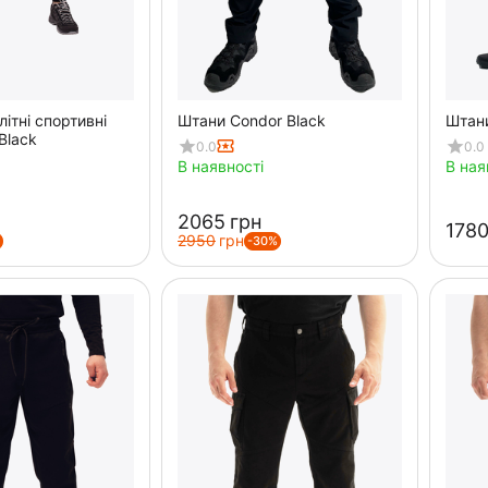
літні спортивні
Штани Condor Black
Штани
Black
0.0
0.0
В наявності
В ная
‍2065‍
грн
‍1780
‍2950‍
грн
-30%