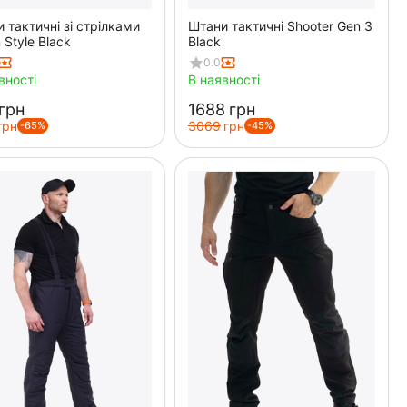
 тактичні зі стрілками
Штани тактичні Shooter Gen 3
 Style Black
Black
0.0
вності
В наявності
грн
‍1688‍
грн
грн
‍3069‍
грн
-65%
-45%