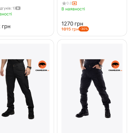
0.0
ідгуків: 1)
В наявності
вності
‍1270‍
грн
‍
грн
‍1815‍
грн
-30%