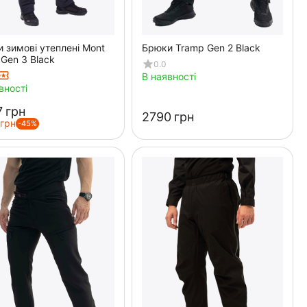
 зимові утеплені Mont
Брюки Tramp Gen 2 Black
 Gen 3 Black
0.0
В наявності
вності
‍
грн
‍2790‍
грн
грн
-45%