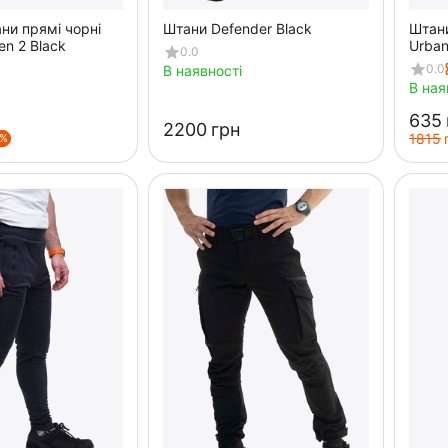
ани прямі чорні
Штани Defender Black
Штани
en 2 Black
Urban
0.0
0.0
В наявності
В ная
‍635‍
‍2200‍
грн
‍1815‍
5%