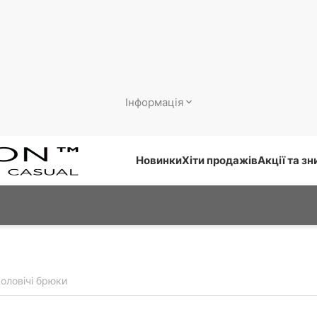
Інформація
Новинки
Хіти продажів
Акції та з
чоловічі брюки