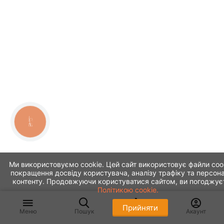
КНОПКА
ЗВ'ЯЗКУ
Ми використовуємо cookie. Цей сайт використовує файли coo
покращення досвіду користувача, аналізу трафіку та персона
контенту. Продовжуючи користуватися сайтом, ви погоджує
Політикою cookie.
Прийняти
Меню
Пошук
Кошик
Акаунт