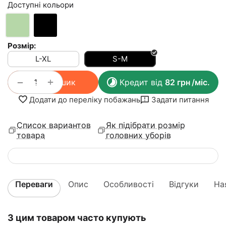
Доступні кольори
Розмір:
L-XL
S-M
+
−
У кошик
Кредит від
82
грн
/міс.
Додати до переліку побажань
Задати питання
Список вариантов
Як підібрати розмір
товара
головних уборів
Переваги
Опис
Особливості
Відгуки
На
З цим товаром часто купують