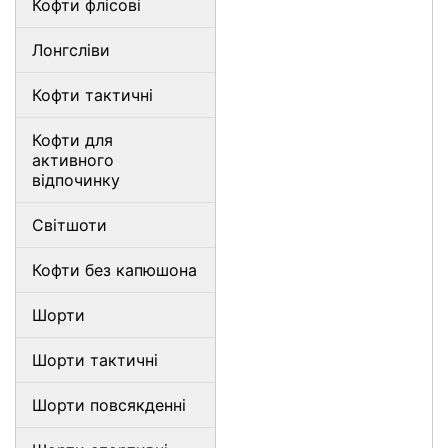
Кофти флісові
Лонгсліви
Кофти тактичні
Кофти для
активного
відпочинку
Світшоти
Кофти без капюшона
Шорти
Шорти тактичні
Шорти повсякденні