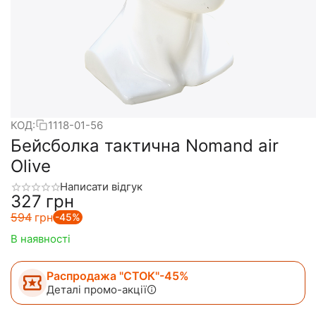
КОД:
1118-01-56
Бейсболка тактична Nomand air
Olive
Написати відгук
‍327‍
грн
‍594‍
грн
-45%
В наявності
Распродажа "СТОК"-45%
Деталі промо-акції