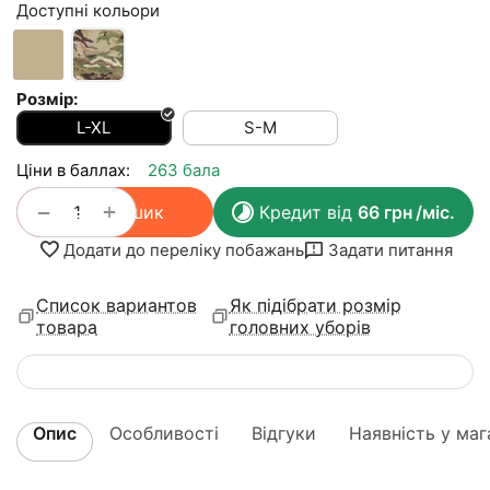
Доступні кольори
Розмір:
L-XL
S-M
Ціни в баллах:
263 бала
+
−
У кошик
Кредит від
66
грн
/міс.
Додати до переліку побажань
Задати питання
Список вариантов
Як підібрати розмір
товара
головних уборів
Опис
Особливості
Відгуки
Наявність у маг