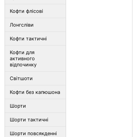
Кофти флісові
Лонгсліви
Кофти тактичні
Кофти для
активного
відпочинку
Світшоти
Кофти без капюшона
Шорти
Шорти тактичні
Шорти повсякденні