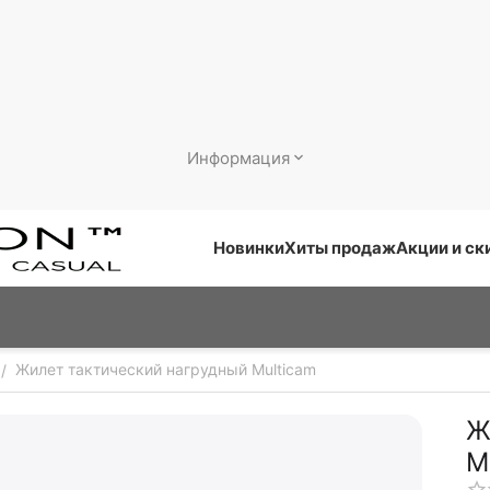
Информация
Новинки
Хиты продаж
Акции и ск
Жилет тактический нагрудный Multicam
/
Ж
M