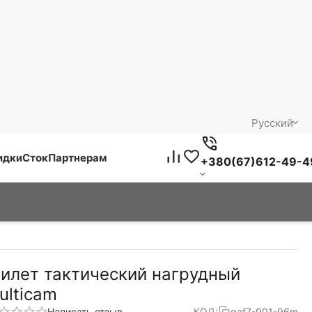
Русский
идки
Сток
Партнерам
+380(67)612-49-4
илет тактический нагрудный
ulticam
Написать отзыв
КОД:
gaf7-901-96m