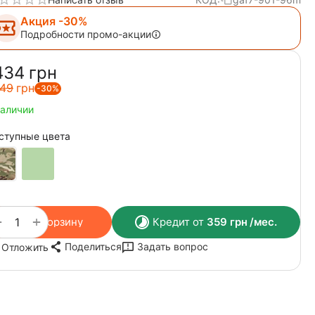
Акция -30%
Подробности промо-акции
434‍
грн
49‍
грн
-30%
наличии
ступные цвета
+
−
В корзину
Кредит от
359
грн
/мес.
Поделиться
Задать вопрос
Отложить