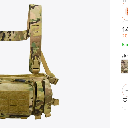
‍1
‍20
В 
До