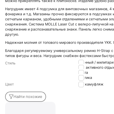
можно прикреплять также к плитоноске. Изделие удобно ра
Нагрудник имеет 4 подсумка для винтовочных магазинов, 4
фонарика и т.д. Магазины прочно фиксируются в подсумках 
сетчатым карманом, удобными отделениями и сетчатыми эл
снаряжения. Система MOLLE Laser Cut с велкро-липучкой на
снаряжение и распознавательные знаки. Панель легко сним
другую.
Надежная молния от топового мирового производителя YKK. 
Благодаря регулируемому универсальному ремню H-Strap с
типов фигуры и веса. Нагрудник снабжен фастексами быстр
военный / милитари
Стиль
для активного отды
охота
тактика
Цвет
камуфляж
Найти похожие