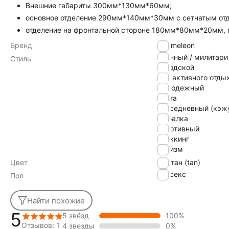
Внешние габариты 300мм*130мм*60мм;
основное отделение 290мм*140мм*30мм с сетчатым от
отделение на фронтальной стороне 180мм*80мм*20мм, 
Бренд
Chameleon
военный / милитари
Стиль
городской
для активного отды
молодежный
охота
повседневный (кэж
рыбалка
спортивный
треккинг
туризм
Цвет
тан (tan)
Унисекс
Пол
Найти похожие
5
5 звёзд
100%
Отзывов: 1
4 звезды
0%