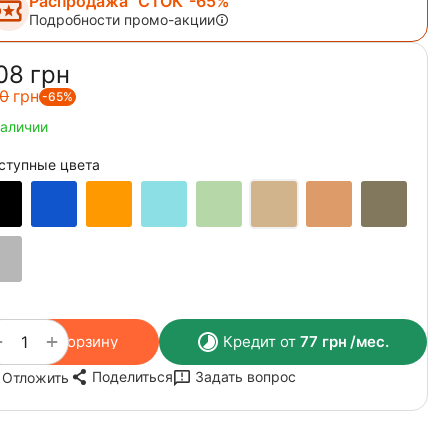
Распродажа "СТОК"-65%
Подробности промо-акции
08‍
грн
0‍
грн
-65%
наличии
ступные цвета
+
−
В корзину
Кредит от
77
грн
/мес.
Поделиться
Задать вопрос
Отложить