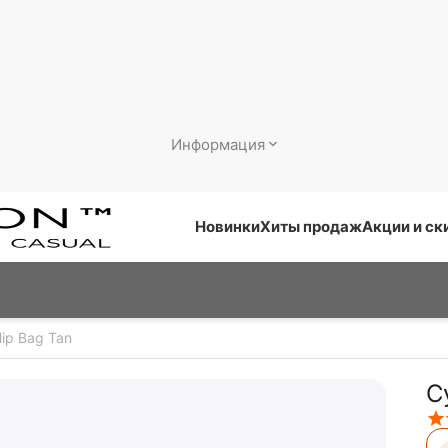
Информация
Новинки
Хиты продаж
Акции и ск
ip Bag Tan
С