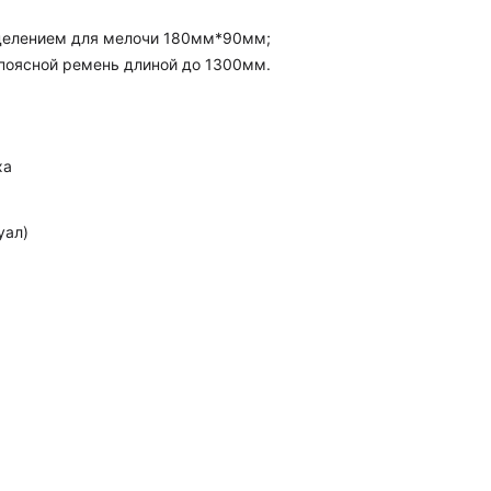
делением для мелочи 180мм*90мм;
поясной ремень длиной до 1300мм.
ха
уал)