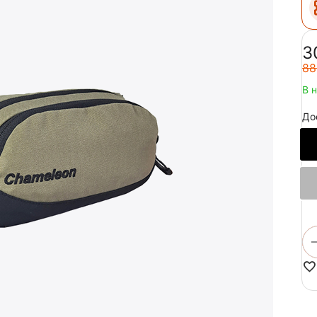
‍3
‍88
В 
До