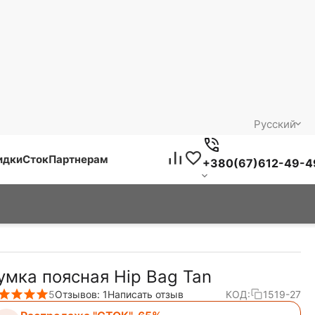
Русский
идки
Сток
Партнерам
+380(67)612-49-4
умка поясная Hip Bag Tan
5
Отзывов: 1
Написать отзыв
КОД:
1519-27