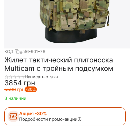
КОД:
gaf6-901-76
Жилет тактический плитоноска
Multicam с тройным подсумком
Написать отзыв
‍3854‍
грн
‍5506‍
грн
-30%
В наличии
Акция -30%
Подробности промо-акции