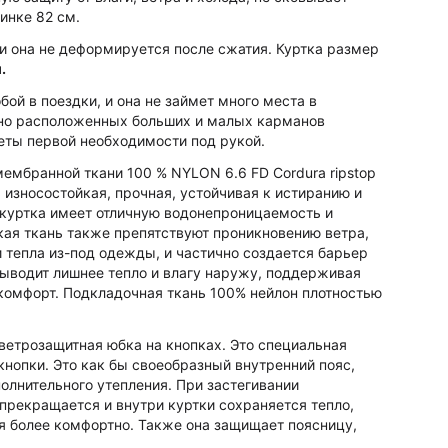
пинке 82 см.
 она не деформируется после сжатия. Куртка размер
м.
бой в поездки, и она не займет много места в
бно расположенных больших и малых карманов
еты первой необходимости под рукой.
мембранной ткани 100 % NYLON 6.6 FD Cordura ripstop
ь износостойкая, прочная, устойчивая к истиранию и
куртка имеет отличную водонепроницаемость и
акая ткань также препятствуют проникновению ветра,
 тепла из-под одежды, и частично создается барьер
водит лишнее тепло и влагу наружу, поддерживая
комфорт. Подкладочная ткань 100% нейлон плотностью
ветрозащитная юбка на кнопках. Это специальная
 кнопки. Это как бы своеобразный внутренний пояс,
олнительного утепления. При застегивании
прекращается и внутри куртки сохраняется тепло,
я более комфортно. Также она защищает поясницу,