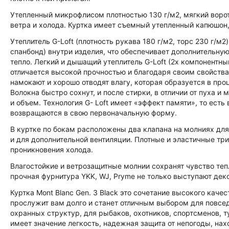
Утепленный микрофлисом плотностью 130 г/м2, мягкий воро
ветра и холода. Куртка имеет съемный утепленный капюшон,
Утеплитель G-Loft (плотность рукава 180 г/м2, торс 230 г/м2
спанбонд) внутри изделия, что обеспечивает дополнительную
тепло. Легкий и дышащий утеплитель G-Loft (2х компонентны
отличается высокой прочностью и благодаря своим свойства
намокают и хорошо отводят влагу, которая образуется в про
Волокна быстро сохнут, и после стирки, в отличии от пуха 
и объем. Технология G- Loft имеет «эффект памяти», то есть
возвращаются в свою первоначальную форму.
В куртке по бокам расположены два клапана на молниях дл
и для дополнительной вентиляции. Плотные и эластичные т
проникновения холода.
Влагостойкие и ветрозащитные молнии сохранят чувство теп
прочная фурнитура YKK, WJ, Pryme не только выступают деко
Куртка Mont Blanc Gen. 3 Black это сочетание высокого каче
прослужит вам долго и станет отличным выбором для повсед
охранных структур, для рыбаков, охотников, спортсменов, т
имеет значение легкость, надежная защита от непогоды, нах