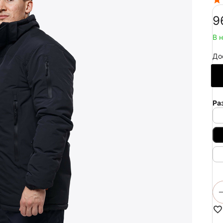
‍9
В 
До
Ра