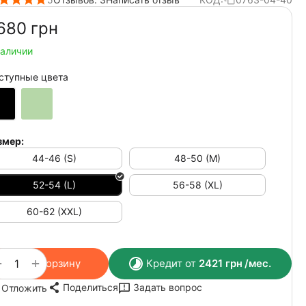
680‍
грн
наличии
ступные цвета
змер:
44-46 (S)
48-50 (M)
52-54 (L)
56-58 (XL)
60-62 (XXL)
+
−
В корзину
Кредит от
2421
грн
/мес.
Поделиться
Задать вопрос
Отложить