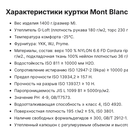
Характеристики куртки Mont Blanc 
Вес изделия 1400 г.(размер М).
Утеплитель G-Loft (плотность рукава 180 г/м2, торс 230 г
Температура комфорта -25°C.
Фурнитура: YKK, WJ, Pryme.
Материалы, состав: верх 100 % NYLON 6.6 FD Cordura rip
г/м2., подкладочная ткань 100% нейлон плотностью 36 г/
Водостойкость ISO 811 ≥ 10000 мм Н2О.
Сопротивление истиранию ISO 12947-2 (9kpa) ≥ 10000 р
Предел прочности ISO 13934,2 ≥ 157 Н.
Прочность на разрыв ISO 13937,1 ≥ 10 Н.
Паропроницаемость JIS L 1099 B1 ≥ 5000гр/м2.
Значение PH 4-9, GB/T7573.
Водоотталкивающая способность ≥ класс 4, ISO 4920.
Поверхностная плотность 195 г/м2 ± 5%, IS0 3801.
Наличие свободных формальдегидов ≤ 300, GB/T 2912-1.
Утепленный капюшон с регулируемым объемом и высото