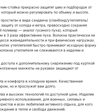
тник-стойка прекрасно защитит шею и подбородок от
 который можно регулировать по объему и высоте.
) простеган в виде сэндвича (спанбонд/утеплитель/
 защиту от холода и ветра, превосходно сохраняя
й полимер — аналог гусиного пуха), который
м в 3 раза эффективнее пуха. Волокна практически не
цессе жизнедеятельности и при физических нагрузках.
и многих утеплителей быстро принимают исходную форму
 волокна утеплителя не слеживаются в изделии и
я доступа к дополнительному снаряжению под курткой
рикотажные манжеты на рукавах защищают от
ла и комфорта в холодное время. Качественная
ром, но и прослужит вам долго.
ства и высоких технологий по доступной цене. Изделие
невного использования, для военных, силовых и
уристов и всех любителей активного отдыха, для кого
ождение в тепле и свобода движений.