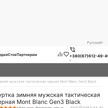
Русский
идки
Сток
Партнерам
+380(67)612-49-4
имняя мужская тактическая черная Mont Blanc Gen3 Black
уртка зимняя мужская тактическая
ерная Mont Blanc Gen3 Black
5
Отзывов: 3
Написать отзыв
КОД:
0763-04-40