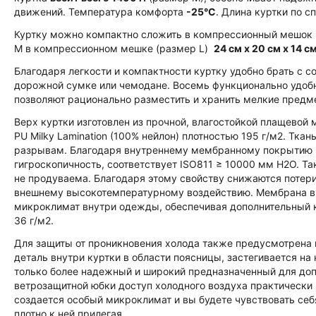
движений. Температура комфорта
-25°C
. Длина куртки по с
Куртку можно компактно сложить в компрессионный мешок и
М в компрессионном мешке (размер L)
24 см х 20 см х 14 с
Благодаря легкости и компактности куртку удобно брать с со
дорожной сумке или чемодане. Восемь функционально удо
позволяют рационально разместить и хранить мелкие предм
Верх куртки изготовлен из прочной, влагостойкой плащевой 
PU Milky Lamination (100% нейлон) плотностью 195 г/м2. Ткан
разрывам. Благодаря внутреннему мембранному покрытию 
гигроскопичность, соответствует ISO811 ≥ 10000 мм Н2О. Т
не продуваема. Благодаря этому свойству снижаются потери
внешнему высокотемпературному воздействию. Мембрана вы
микроклимат внутри одежды, обеспечивая дополнительный 
36 г/м2.
Для защиты от проникновения холода также предусмотрена 
деталь внутри куртки в области поясницы, застегивается на
только более надежный и широкий предназначенный для доп
ветрозащитной юбки доступ холодного воздуха практически 
создается особый микроклимат и вы будете чувствовать себ
плотно к ней прилегая.