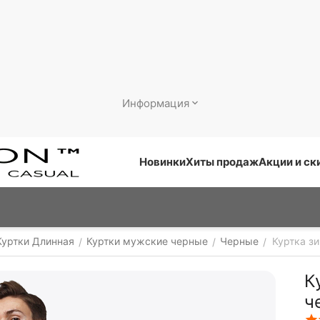
Информация
Новинки
Хиты продаж
Акции и ск
Куртки Длинная
Куртки мужские черные
Черные
Куртка з
/
/
/
К
ч