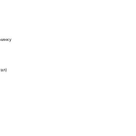
очинку
ал)