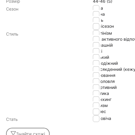
Розмір
44-46 (S)
зима
Сезон
весна
осінь
демісезон
альпінізм
Стиль
для активного відп
домашній
лижі
міський
молодіжний
повсякденний (кежу
полювання
риболовля
спортивний
тактика
треккинг
туризм
фітнес
Чоловіча
Стать
Знайти схожі