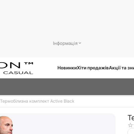
Інформація
Новинки
Хіти продажів
Акції та з
Термобілизна комплект Active Black
Т