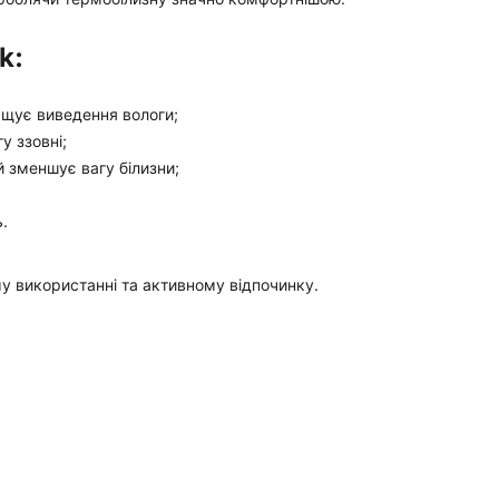
k:
щує виведення вологи;
у ззовні;
й зменшує вагу білизни;
ь.
му використанні та активному відпочинку.