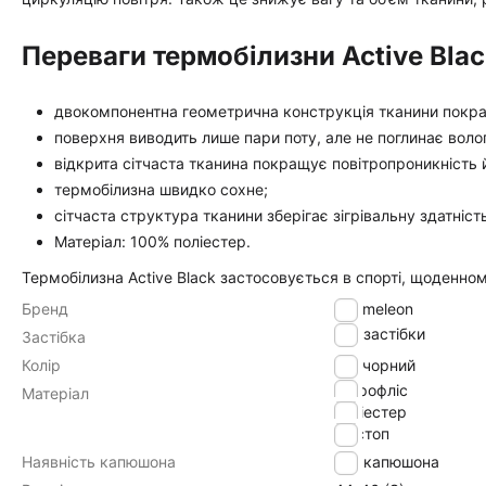
Переваги термобілизни Active Blac
двокомпонентна геометрична конструкція тканини покра
поверхня виводить лише пари поту, але не поглинає волог
відкрита сітчаста тканина покращує повітропроникність 
термобілизна швидко сохне;
сітчаста структура тканини зберігає зігрівальну здатніст
Матеріал: 100% поліестер.
Термобілизна Active Black застосовується в спорті, щоденно
Бренд
Chameleon
без застібки
Застібка
Колір
чорний
мікрофліс
Матеріал
поліестер
ріпстоп
Наявність капюшона
без капюшона