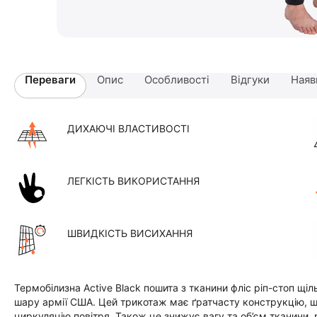
Переваги
Опис
Особливості
Відгуки
Наяв
ДИХАЮЧІ ВЛАСТИВОСТІ
ЛЕГКІСТЬ ВИКОРИСТАННЯ
ШВИДКІСТЬ ВИСИХАННЯ
Термобілизна Active Black пошита з тканини фліс ріп-стоп щі
шару армії США. Цей трикотаж має ґратчасту конструкцію, 
циркуляцію повітря. Також це знижує вагу та об’єм тканини