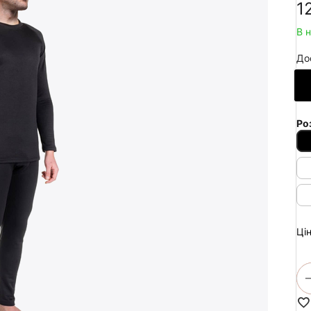
‍1
В 
До
Ро
Цін