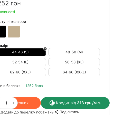
252‍
грн
наявності
ступні кольори
змір:
44-46 (S)
48-50 (M)
52-54 (L)
56-58 (XL)
62-60 (XXL)
64-66 (XXXL)
и в баллах:
1252 бала
+
−
У кошик
Кредит від
313
грн
/міс.
Поділитись
Додати до переліку побажань