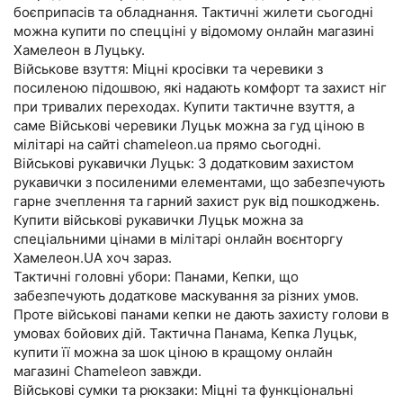
боєприпасів та обладнання. Тактичні жилети сьогодні
можна купити по спецціні у відомому онлайн магазині
Хамелеон в Луцьку.
Військове взуття: Міцні кросівки та черевики з
посиленою підошвою, які надають комфорт та захист ніг
при тривалих переходах. Купити тактичне взуття, а
саме Військові черевики Луцьк можна за гуд ціною в
мілітарі на сайті chameleon.ua прямо сьогодні.
Військові рукавички Луцьк: З додатковим захистом
рукавички з посиленими елементами, що забезпечують
гарне зчеплення та гарний захист рук від пошкоджень.
Купити військові рукавички Луцьк можна за
спеціальними цінами в мілітарі онлайн воєнторгу
Хамелеон.UA хоч зараз.
Тактичні головні убори: Панами, Кепки, що
забезпечують додаткове маскування за різних умов.
Проте військові панами кепки не дають захисту голови в
умовах бойових дій. Тактична Панама, Кепка Луцьк,
купити її можна за шок ціною в кращому онлайн
магазині Chameleon завжди.
Військові сумки та рюкзаки: Міцні та функціональні