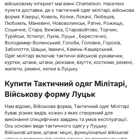
військовому інтернет магазині Chameleon. Населені
пункти доставки, де є тактичний одяг мілітарі, військова
форма: Ківерці, Ковель, Колки, Локачі, Любешів,
Любомль, Маневичі, Нововолинськ, Ратне, Рожище,
Сошичне, Стара, Вижівка, Старовойтово, Торчин,
Турійськ, Устилуг, Луків, Луцьк , Берестечко,
Володимир-Волинський, Голоби, Головне, Горохів,
Заболоття, Шацьк, Іваничі, Камінь-Каширський.
Одяг мілітарі включає тактичні військові рукавички,
куртки, штани, штани, рюкзаки, взуття, костюми, ремені,
жилети, ремені, кепки в Луцьку.
Купити Тактичний одяг Мілітарі,
Військову форму Луцьк
Нам відомо, Військова форма, Тактичний одяг Мілітарі
буває різних видів, кожен з яких створений для
виконання специфічних завдань та умов експлуатації.
Ось основні види тактичного одягу у Луцьку:
Військові штани, штани: міцні, функціональні військові
штани з великою кількістю кишень та посилених швів.