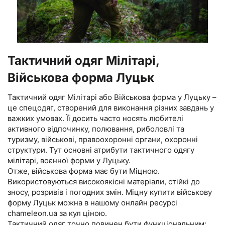
Тактичний одяг Мілітарі,
Військова форма Луцьк
Тактичний одяг Мілітарі або Військова форма у Луцьку –
це спецодяг, створений для виконання різних завдань у
важких умовах. Її досить часто носять любителі
активного відпочинку, полювання, риболовлі та
туризму, військові, правоохоронні органи, охоронні
структури. Тут основні атрибути тактичного одягу
мілітарі, воєнної форми у Луцьку.
Отже, військова форма має бути Міцною.
Використовуються високоякісні матеріали, стійкі до
зносу, розривів і погодних змін. Міцну купити військову
форму Луцьк можна в нашому онлайн ресурсі
chameleon.ua за кул ціною.
Тактичний одяг точно повинен бути функціональним: