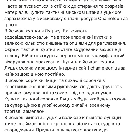
Часто випускаються із стійких до стирання та розривів
матеріалів. Купити тактичні військові штани Луцьк хоч
зараз можна у військовому онлайн ресурсі Chameleon за
ціною.
Військові куртки в Луцьку: Включають
водовідштовхувальні та вітронепроникні куртки з
великою кількістю кишень та опціями для регулювання.
Окремі тактичні куртки містять вбудований захист від
холоду. Військова куртка нерідко містить камуфляжний
візерунок для маскування. Купити військові куртки
Луцьк можна у кращому інтернет сайті chameleon.ua за
найкращою ціною постійно.
Військові сорочки: Міцні та дихаючі сорочки з
короткими або довгими рукавами, які дають зручність
при частому носінні та захисті від погодних умов.
Купити тактичні сорочки Луцьк у будь-який день можна
за супер ціною в українському онлайн-воєнному
торгівлі Хамелеон.
Військові жилети Луцьк: з великою кількістю функцій
жилети з ймовірністю кріплення різних аксесуарів та
спорядження. Придатні для легкого доступу до