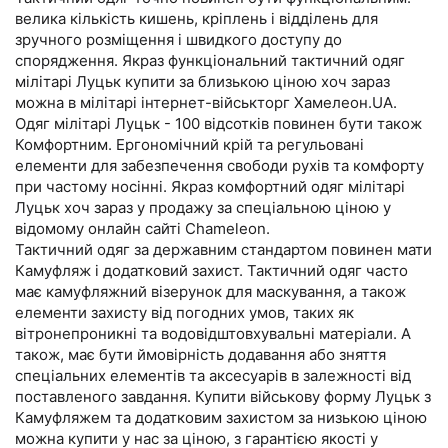
велика кількість кишень, кріплень і відділень для
зручного розміщення і швидкого доступу до
спорядження. Якраз функціональний тактичний одяг
мілітарі Луцьк купити за близькою ціною хоч зараз
можна в мілітарі інтернет-військторг Хамелеон.UA.
Одяг мілітарі Луцьк - 100 відсотків повинен бути також
Комфортним. Ергономічний крій та регульовані
елементи для забезпечення свободи рухів та комфорту
при частому носінні. Якраз комфортний одяг мілітарі
Луцьк хоч зараз у продажу за спеціальною ціною у
відомому онлайн сайті Chameleon.
Тактичний одяг за державним стандартом повинен мати
Камуфляж і додатковий захист. Тактичний одяг часто
має камуфляжний візерунок для маскування, а також
елементи захисту від погодних умов, таких як
вітронепроникні та водовідштовхувальні матеріали. А
також, має бути ймовірність додавання або зняття
спеціальних елементів та аксесуарів в залежності від
поставленого завдання. Купити військову форму Луцьк з
Камуфляжем та додатковим захистом за низькою ціною
можна купити у нас за ціною, з гарантією якості у