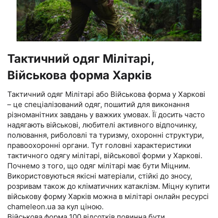
Тактичний одяг Мілітарі,
Військова форма Харків
Тактичний одяг Мілітарі або Військова форма у Харкові
– це спеціалізований одяг, пошитий для виконання
різноманітних завдань у важких умовах. Її досить часто
надягають військові, любителі активного відпочинку,
полювання, риболовлі та туризму, охоронні структури,
правоохоронні органи. Тут головні характеристики
тактичного одягу мілітарі, військової форми у Харкові.
Почнемо з того, що одяг мілітарі має бути Міцним.
Використовуються якісні матеріали, стійкі до зносу,
розривам також до кліматичних катаклізм. Міцну купити
військову форму Харків можна в мілітарі онлайн ресурсі
chameleon.ua за кул ціною.
Військова форма 100 відсотків повинна бути