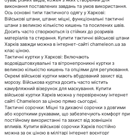
виконання поставлених завдань та умов використання.
Ось основні типи тактичного одягу у Харкові:
Військові штани, штани: міцні, функціональні тактичні
штани з великою кількістю кишень та посилених швів.
Досить часто створюються із стійких до розривів
матеріалів та стирання. Купити тактичні військові штани
Харків завжди можна в інтернет-сайті chameleon.ua за
клас ціною.
Тактичні куртки у Харкові: Включають
водовідштовхувальні та вітронепроникні куртки з
великою кількістю кишень та опціями для регулювання.
Окремі військові куртки мають вбудований захист від
морозу. Військова куртка досить часто містить
камуфляжний візерунок для маскування. Купити
військові куртки Харків можна у перевіреному інтернет
сайті Chameleon за ціною прямо сьогодні.
Тактичні сорочки: Міцні та дихаючі сорочки з довгими
або короткими рукавами, що забезпечують комфорт при
постійному використанні та захист від зовнішніх
впливів. Купити військові сорочки Харків постійно
можна за ок ціною в мілітарі інтернет воєнторг