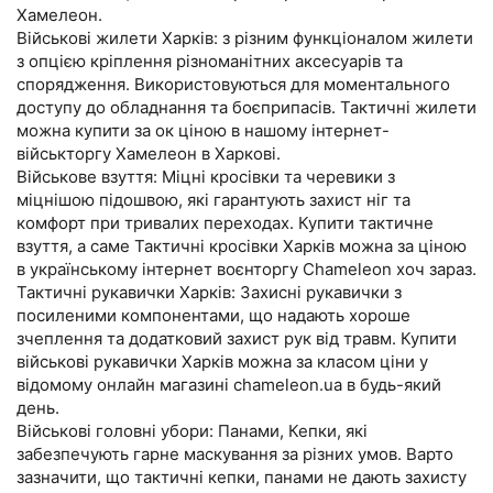
Хамелеон.
Військові жилети Харків: з різним функціоналом жилети
з опцією кріплення різноманітних аксесуарів та
спорядження. Використовуються для моментального
доступу до обладнання та боєприпасів. Тактичні жилети
можна купити за ок ціною в нашому інтернет-
військторгу Хамелеон в Харкові.
Військове взуття: Міцні кросівки та черевики з
міцнішою підошвою, які гарантують захист ніг та
комфорт при тривалих переходах. Купити тактичне
взуття, а саме Тактичні кросівки Харків можна за ціною
в українському інтернет воєнторгу Chameleon хоч зараз.
Тактичні рукавички Харків: Захисні рукавички з
посиленими компонентами, що надають хороше
зчеплення та додатковий захист рук від травм. Купити
військові рукавички Харків можна за класом ціни у
відомому онлайн магазині chameleon.ua в будь-який
день.
Військові головні убори: Панами, Кепки, які
забезпечують гарне маскування за різних умов. Варто
зазначити, що тактичні кепки, панами не дають захисту