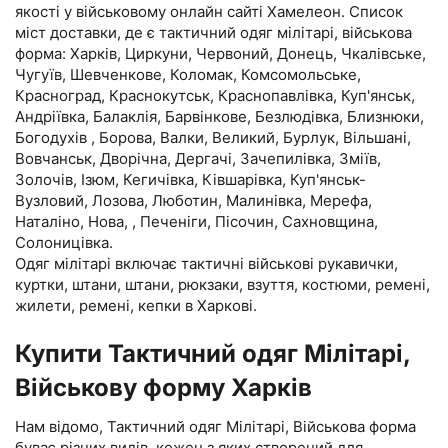
якості у військовому онлайн сайті Хамелеон. Список
міст доставки, де є тактичний одяг мілітарі, військова
форма: Харків, Циркуни, Червоний, Донець, Чкалівське,
Чугуїв, Шевченкове, Коломак, Комсомольське,
Красноград, Краснокутськ, Краснопавлівка, Куп'янськ,
Андріївка, Балаклія, Барвінкове, Безлюдівка, Близнюки,
Богодухів , Борова, Валки, Великий, Бурлук, Вільшані,
Вовчанськ, Дворічна, Дергачі, Зачепилівка, Зміїв,
Золочів, Ізюм, Кегичівка, Ківшарівка, Куп'янськ-
Вузловий, Лозова, Люботин, Малинівка, Мерефа,
Наталіно, Нова, , Печеніги, Пісочин, Сахновщина,
Солоницівка.
Одяг мілітарі включає тактичні військові рукавички,
куртки, штани, штани, рюкзаки, взуття, костюми, ремені,
жилети, ремені, кепки в Харкові.
Купити Тактичний одяг Мілітарі,
Військову форму Харків
Нам відомо, Тактичний одяг Мілітарі, Військова форма
буває різних видів, кожен з яких створений для