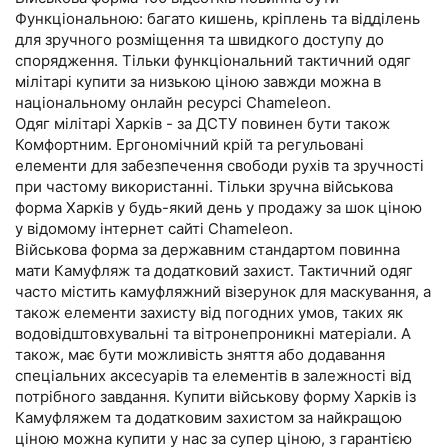
Функціональною: багато кишень, кріплень та відділень
для зручного розміщення та швидкого доступу до
спорядження. Тільки функціональний тактичний одяг
мілітарі купити за низькою ціною завжди можна в
національному онлайн ресурсі Chameleon.
Одяг мілітарі Харків - за ДСТУ повинен бути також
Комфортним. Ергономічний крій та регульовані
елементи для забезпечення свободи рухів та зручності
при частому використанні. Тільки зручна військова
форма Харків у будь-який день у продажу за шок ціною
у відомому інтернет сайті Chameleon.
Військова форма за державним стандартом повинна
мати Камуфляж та додатковий захист. Тактичний одяг
часто містить камуфляжний візерунок для маскування, а
також елементи захисту від погодних умов, таких як
водовідштовхувальні та вітронепроникні матеріали. А
також, має бути можливість зняття або додавання
спеціальних аксесуарів та елементів в залежності від
потрібного завдання. Купити військову форму Харків із
Камуфляжем та додатковим захистом за найкращою
ціною можна купити у нас за супер ціною, з гарантією