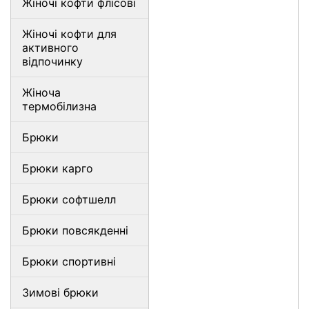
Жіночі кофти флісові
Жіночі кофти для
активного
відпочинку
Жіноча
термобілизна
Брюки
Брюки карго
Брюки софтшелл
Брюки повсякденні
Брюки спортивні
Зимові брюки