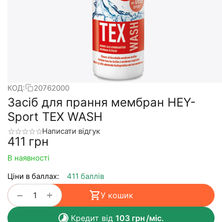
КОД:
20762000
Засіб для прання мембран HEY-
Sport TEX WASH
Написати відгук
‍411‍
грн
В наявності
Ціни в баллах:
411 баллів
+
−
У кошик
Кредит від
103
грн
/міс.