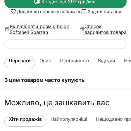
Кредит від
207
грн
/міс.
Додати до переліку побажань
Задати питання
Як підібрати розмір брюк
Список
Softshell Spartan
вариантов товара
Переваги
Опис
Особливості
Відгуки
На
З цим товаром часто купують
Можливо, це зацікавить вас
Хіти продажів
Найпопулярніші
Нещодавно про