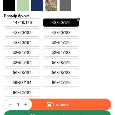
Розмір брюк:
44-46/176
48-50/176
48-50/182
48-50/188
48-50/194
52-54/176
52-54/182
52-54/188
52-54/194
56-58/176
56-58/182
56-58/188
56-58/194
60-62/176
60-62/182
+
−
У кошик