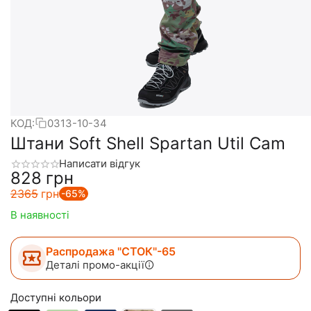
КОД:
0313-10-34
Штани Soft Shell Spartan Util Cam
Написати відгук
‍828‍
грн
‍2365‍
грн
-65%
В наявності
Распродажа "СТОК"-65
Деталі промо-акції
Доступні кольори