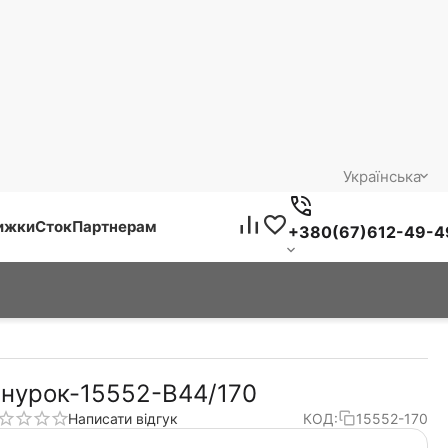
Українська
нижки
Сток
Партнерам
+380(67)612-49-4
нурок-15552-В44/170
Написати відгук
КОД:
15552-170