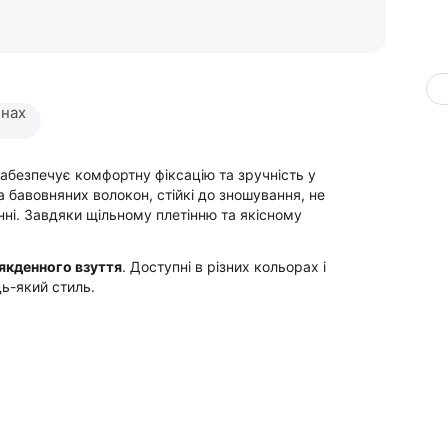
инах
забезпечує комфортну фіксацію та зручність у
 бавовняних волокон, стійкі до зношування, не
нні. Завдяки щільному плетінню та якісному
сякденного взуття
. Доступні в різних кольорах і
дь-який стиль.