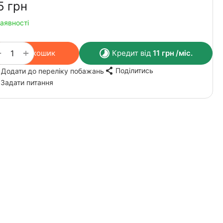
5‍
грн
наявності
+
−
У кошик
Кредит від
11
грн
/міс.
Поділитись
Додати до переліку побажань
Задати питання