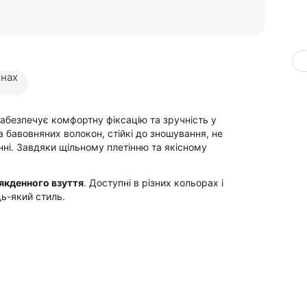
инах
забезпечує комфортну фіксацію та зручність у
 бавовняних волокон, стійкі до зношування, не
нні. Завдяки щільному плетінню та якісному
сякденного взуття
. Доступні в різних кольорах і
дь-який стиль.