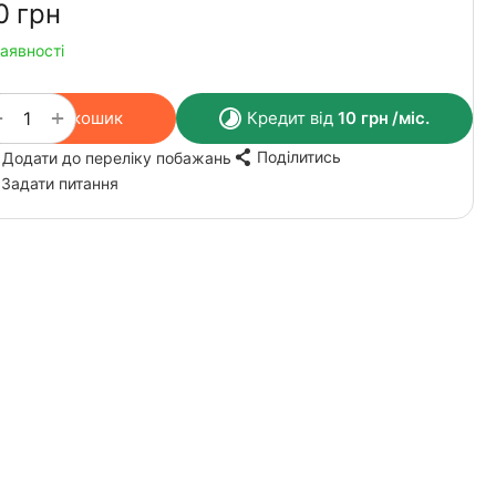
0‍
грн
наявності
+
−
У кошик
Кредит від
10
грн
/міс.
Поділитись
Додати до переліку побажань
Задати питання