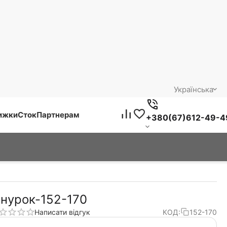
Українська
нижки
Сток
Партнерам
+380(67)612-49-4
нурок-152-170
Написати відгук
КОД:
152-170