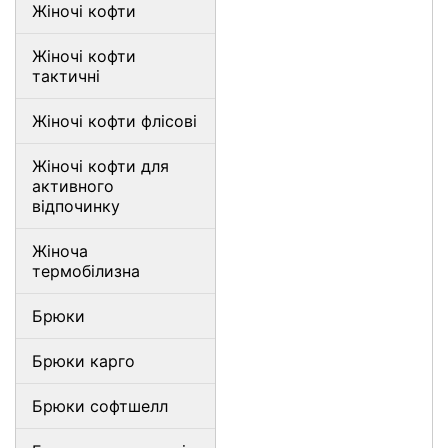
Жіночі кофти
Жіночі кофти
тактичні
Жіночі кофти флісові
Жіночі кофти для
активного
відпочинку
Жіноча
термобілизна
Брюки
Брюки карго
Брюки софтшелл