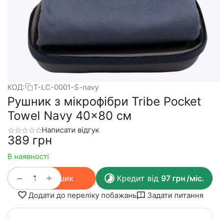
КОД:
T-LC-0001-S-navy
Рушник з мікрофібри Tribe Pocket
Towel Navy 40x80 см
Написати відгук
‍389‍
грн
В наявності
+
−
У кошик
Кредит від
97
грн
/міс.
Додати до переліку побажань
Задати питання