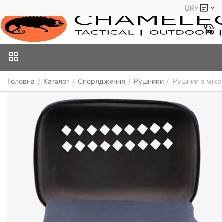
UK
Головна
Каталог
Спорядження
Рушники
Рушник з мікр
/
/
/
/