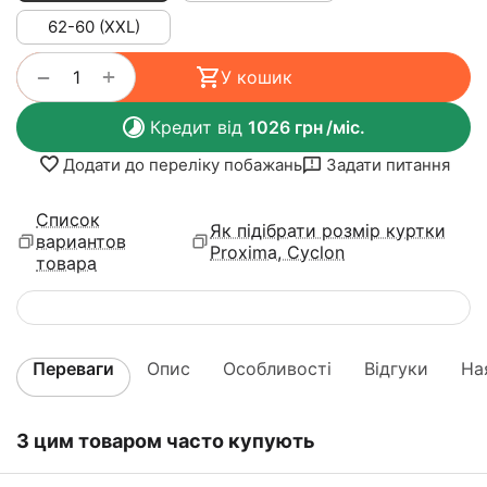
62-60 (XXL)
+
−
У кошик
Кредит від
1026
грн
/міс.
Додати до переліку побажань
Задати питання
Список
Як підібрати розмір куртки
вариантов
Proxima, Cyclon
товара
Переваги
Опис
Особливості
Відгуки
На
З цим товаром часто купують