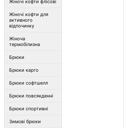
Жіночі кофти флісові
Жіночі кофти для
активного
відпочинку
Жіноча
термобілизна
Брюки
Брюки карго
Брюки софтшелл
Брюки повсякденні
Брюки спортивні
Зимові брюки