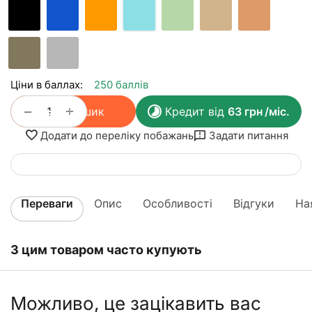
Ціни в баллах:
250 баллів
+
−
У кошик
Кредит від
63
грн
/міс.
Додати до переліку побажань
Задати питання
Переваги
Опис
Особливості
Відгуки
На
З цим товаром часто купують
Можливо, це зацікавить вас