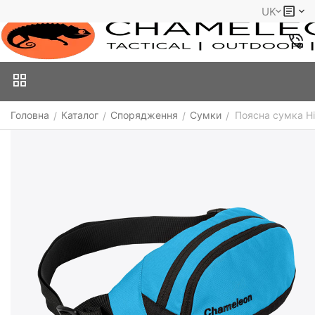
UK
Головна
Каталог
Спорядження
Сумки
Поясна сумка Hi
/
/
/
/