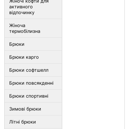
Жіночі кофти для
активного
відпочинку
Жіноча
термобілизна
Брюки
Брюки карго
Брюки софтшелл
Брюки повсякденні
Брюки спортивні
Зимові брюки
Літні брюки