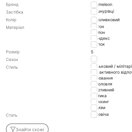
Бренд
Chameleon
на шнурівці
Застібка
Колір
оливковий
коттон
Матеріал
нейлон
спандекс
хлопок
Розмір
S
літо
Сезон
військовий / мілітарі
Стиль
для активного відп
полювання
риболовля
спортивний
тактика
треккинг
туризм
Чоловіча
Стать
Знайти схожі