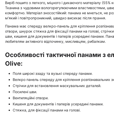
Виріб пошито з легкого, міцного і дихаючого матеріалу (55% к
Тканина з чудовими вологорегулюючими властивостями, швид
комфортно. Матеріал зносостійкий: панама не мнеться, не роз
м'який і повітропроникний, швидко висихає після прання.
Панама має спереду велкро-панель для кріплення розпізнавал
отвори, шнурок стяжка для фіксації панами на голові, стріч
шви, кишеня для документів і паперів усередині панами. Пана
любителям активного відпочинку, мисливцям, рибалкам.
Особливості тактичної панами з е
Olive:
Поля широкі ззаду та вузькі спереду панами.
Велкро панель спереду для кріплення розпізнавальних зн
Стрічки для встановлення маскувальних деталей.
Посилені шви.
Вентиляційні отвори.
Кишеня для документів і паперів усередині панами.
Стяжка, для фіксації панами на голові.