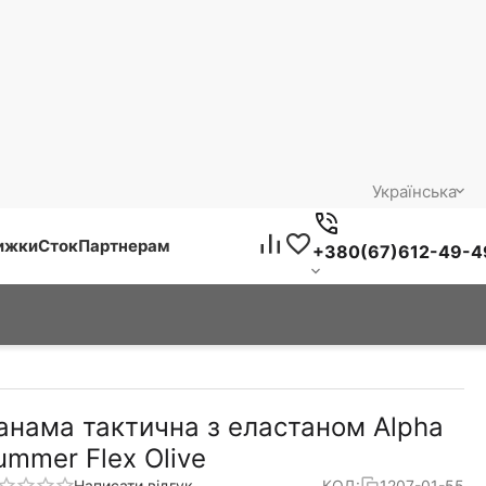
Українська
нижки
Сток
Партнерам
+380(67)612-49-4
анама тактична з еластаном Alpha
ummer Flex Olive
Написати відгук
КОД:
1207-01-55