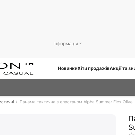
Інформація
Новинки
Хіти продажів
Акції та з
истичні
Панама тактична з еластаном Alpha Summer Flex Olive
/
П
S