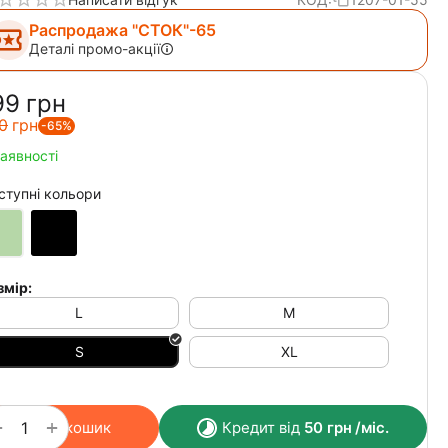
Распродажа "СТОК"-65
Деталі промо-акції
99‍
грн
0‍
грн
-65%
наявності
ступні кольори
змір:
L
M
S
XL
+
−
У кошик
Кредит від
50
грн
/міс.