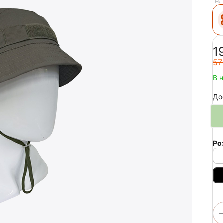
‍1
‍57
В 
До
Ро