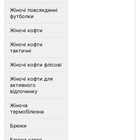
Жіночі повсякденні
футболки
Жіночі кофти
Жіночі кофти
тактичні
Жіночі кофти флісові
Жіночі кофти для
активного
відпочинку
Жіноча
термобілизна
Брюки
Брюки карго