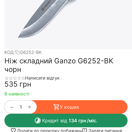
КОД:
G6252-BK
Ніж складний Ganzo G6252-BK
чорн
Написати відгук
‍535‍
грн
В наявності
+
−
У кошик
Кредит від
134
грн
/міс.
Додати до переліку побажань
Задати питання