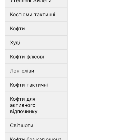
Утеплені жилети
Костюми тактичні
Кофти
Худі
Кофти флісові
Лонгсліви
Кофти тактичні
Кофти для
активного
відпочинку
Світшоти
Кофти без капюшона