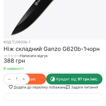
КОД:
G620b-1
Ніж складний Ganzo G620b-1чорн
Написати відгук
‍388‍
грн
В наявності
+
−
У кошик
Кредит від
97
грн
/міс.
Додати до переліку побажань
Задати питання