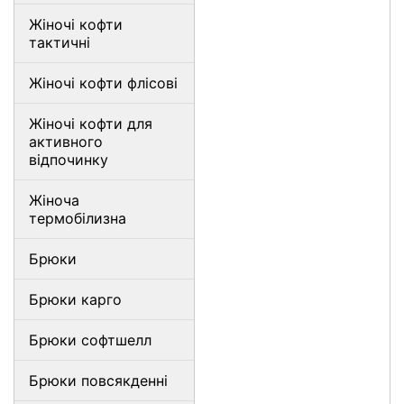
Жіночі кофти
тактичні
Жіночі кофти флісові
Жіночі кофти для
активного
відпочинку
Жіноча
термобілизна
Брюки
Брюки карго
Брюки софтшелл
Брюки повсякденні