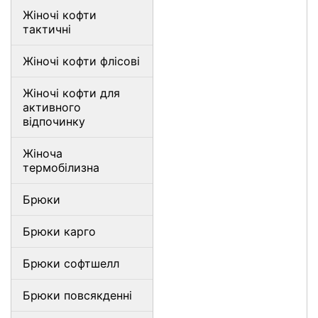
Жіночі кофти
тактичні
Жіночі кофти флісові
Жіночі кофти для
активного
відпочинку
Жіноча
термобілизна
Брюки
Брюки карго
Брюки софтшелл
Брюки повсякденні