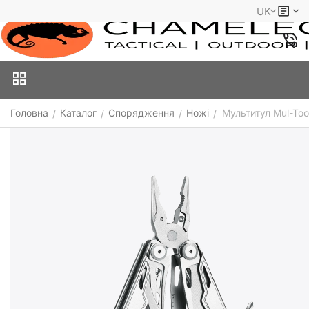
UK
Головна
Каталог
Спорядження
Ножі
Мультитул Mul-Too
/
/
/
/