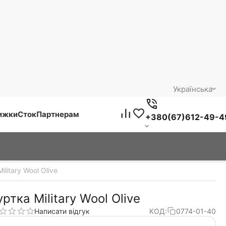
Українська
нижки
Сток
Партнерам
+380(67)612-49-4
ilitary Wool Olive
уртка Military Wool Olive
Написати відгук
КОД:
0774-01-40