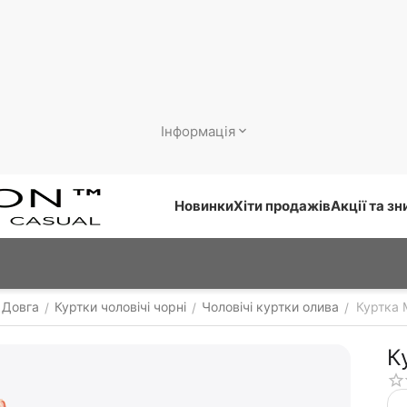
Інформація
Новинки
Хіти продажів
Акції та з
 Довга
Куртки чоловічі чорні
Чоловічі куртки олива
Куртка M
/
/
/
К