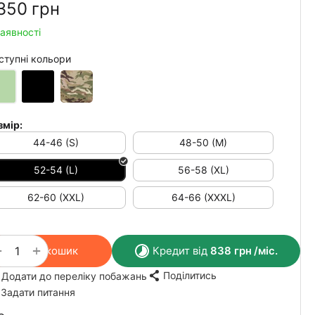
350‍
грн
наявності
ступні кольори
змір:
44-46 (S)
48-50 (M)
52-54 (L)
56-58 (XL)
62-60 (XXL)
64-66 (XXXL)
+
−
У кошик
Кредит від
838
грн
/міс.
Поділитись
Додати до переліку побажань
Задати питання