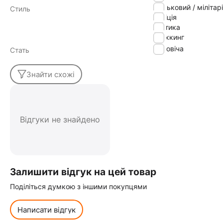
військовий / мілітарі
Стиль
поліція
тактика
треккинг
Чоловіча
Стать
Знайти схожі
Відгуки не знайдено
Залишити відгук на цей товар
Поділіться думкою з іншими покупцями
Написати відгук