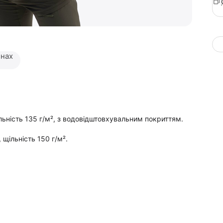
инах
ьність 135 г/м², з водовідштовхувальним покриттям.
щільність 150 г/м².