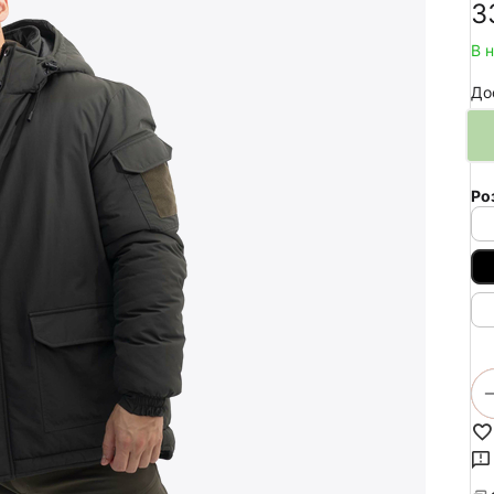
‍3
В 
До
Ро