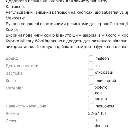
Додаткова планка на кнопках для захисту від вітру.
Капюшон:
Регульований і знімний капюшон на кнопках, що забезпечує зр
Манжети:
Рукава оснащені еластичними резинками для кращої фіксації т
Комір:
Високий подвійний комір із внутрішнім шаром із м’якого мік
Куртка Military Wool ідеально підходить для активного відпо
використання. Поєднує надійність, комфорт і функціональніст
Бренд
Chameleon
Довжина куртки
Довга
на блискавці
Застібка
Колір
оливковий
мікрофліс
Матеріал
нейлон
поліестер
Наявність капюшона
з капюшоном
Розмір
52-54 (L)
зима
Сезон
демісезон