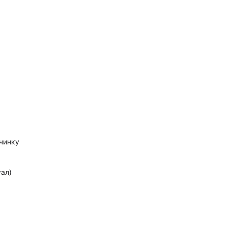
очинку
ал)