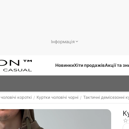
Інформація
Новинки
Хіти продажів
Акції та з
чоловічі короткі
Куртки чоловічі чорні
Тактичні демісезонні к
/
/
К