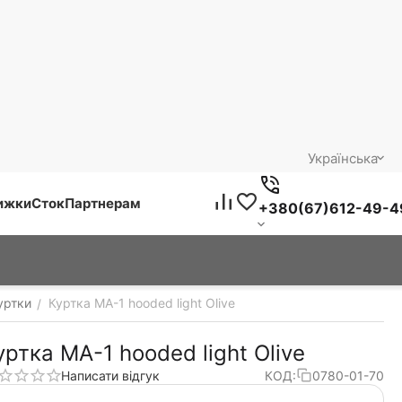
Українська
нижки
Сток
Партнерам
+380(67)612-49-4
уртки
Куртка MA-1 hooded light Olive
/
уртка MA-1 hooded light Olive
Написати відгук
КОД:
0780-01-70