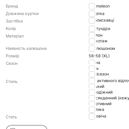
Бренд
Chameleon
Довжина куртки
Коротка
на блискавці
Застібка
Колір
тундра
нейлон
Матеріал
трикотаж
Наявність капюшона
з капюшоном
Розмір
56-58 (XL)
весна
Сезон
осінь
демісезон
для активного відп
Стиль
міський
молодіжний
повсякденний (кежу
спортивний
тактика
Чоловіча
Стать