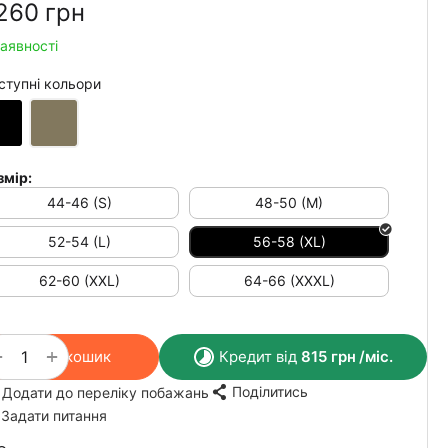
260‍
грн
наявності
ступні кольори
змір:
44-46 (S)
48-50 (M)
52-54 (L)
56-58 (XL)
62-60 (XXL)
64-66 (XXXL)
+
−
У кошик
Кредит від
815
грн
/міс.
Поділитись
Додати до переліку побажань
Задати питання