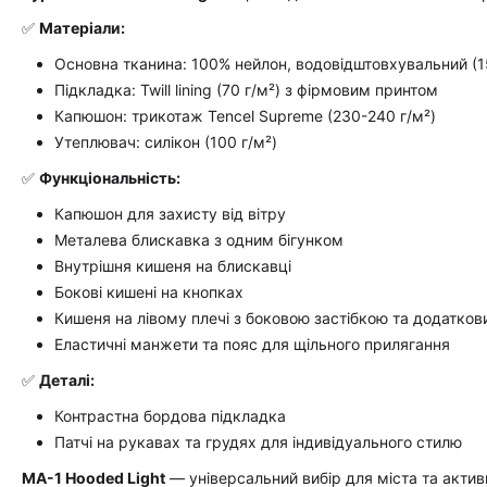
✅
Матеріали:
Основна тканина: 100% нейлон, водовідштовхувальний (1
Підкладка: Twill lining (70 г/м²) з фірмовим принтом
Капюшон: трикотаж Tencel Supreme (230-240 г/м²)
Утеплювач: силікон (100 г/м²)
✅
Функціональність:
Капюшон для захисту від вітру
Металева блискавка з одним бігунком
Внутрішня кишеня на блискавці
Бокові кишені на кнопках
Кишеня на лівому плечі з боковою застібкою та додатков
Еластичні манжети та пояс для щільного прилягання
✅
Деталі:
Контрастна бордова підкладка
Патчі на рукавах та грудях для індивідуального стилю
MA-1 Hooded Light
— універсальний вибір для міста та активн