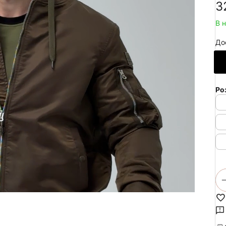
‍3
В 
До
Ро