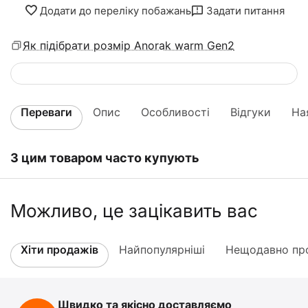
Додати до переліку побажань
Задати питання
Як підібрати розмір Anorak warm Gen2
Переваги
Опис
Особливості
Відгуки
На
З цим товаром часто купують
Можливо, це зацікавить вас
Хіти продажів
Найпопулярніші
Нещодавно про
Швидко та якісно доставляємо