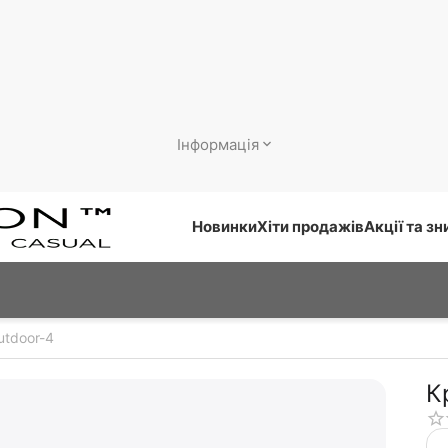
Інформація
Новинки
Хіти продажів
Акції та з
tdoor-4
К