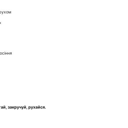
рухом
ь
осіння
ай, закручуй, рухайся.