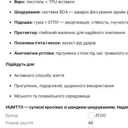
Верх:
текстиль + TPU-вставки
Шнурування:
система BOA — швидке фіксування одним 
Підошва:
гума + ЕТПУ — амортизація, стійкість, гнучкіст
Протектор:
глибокий малюнок для надійного зчеплення
Посилена п’ята і носок:
захист від ударів
Анатомічна устілка:
підтримка стопи під час тривалого н
Підійдуть для:
Активного способу життя
Прогулянок, подорожей, щоденного використання
Міського та позаміського середовища
HUMTTO — сучасні кросівки зі швидким шнуруванням. Надяг
Бренд
HUMTOO
Розмір взуття
46