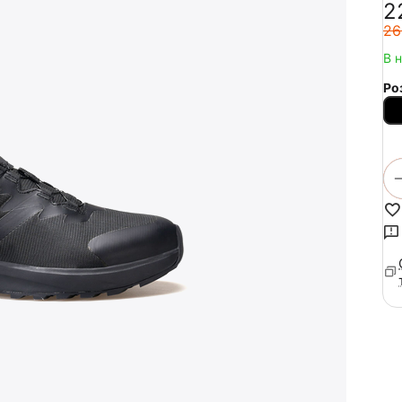
‍2
‍26
В 
Ро