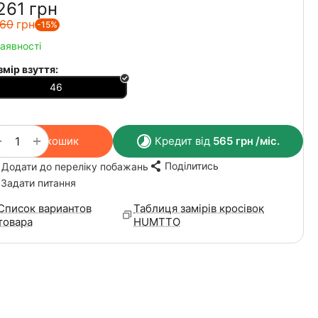
261‍
грн
60‍
грн
-15%
наявності
змір взуття:
46
+
−
У кошик
Кредит від
565
грн
/міс.
Поділитись
Додати до переліку побажань
Задати питання
Список вариантов
Таблиця замірів кросівок
товара
HUMTTO