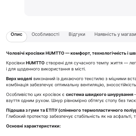
Опис
Особливості
Відгуки
Наявність у магаз
Чоловічі кросівки HUMTTO — комфорт, технологічність і ш
Кросівки
HUMTTO
створені для сучасного темпу життя — легкі
і для щоденного використання в місті.
Верх моделі
виконаний із дихаючого текстилю з міцними вст
комбінація забезпечує оптимальну вентиляцію, зносостійкість
Особливістю цих кросівок є
система швидкого шнурування
взуття одним рухом. Шнур рівномірно обтягує стопу без тиск
Підошва з гуми та ЕТПУ (спіненого термопластичного поліу
Глибокий протектор забезпечує стабільність як на асфальті, 
Основні характеристики: