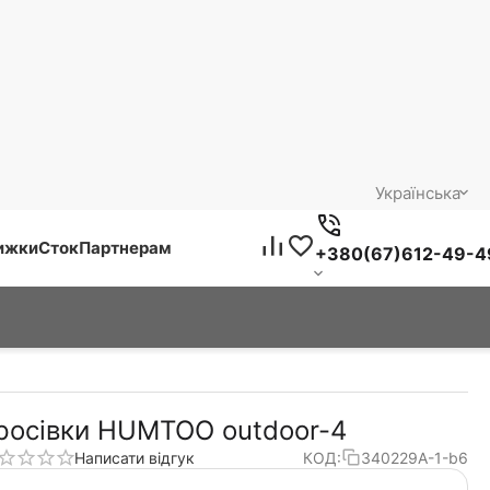
Українська
нижки
Сток
Партнерам
+380(67)612-49-4
росівки HUMTOO outdoor-4
Написати відгук
КОД:
340229А-1-b6