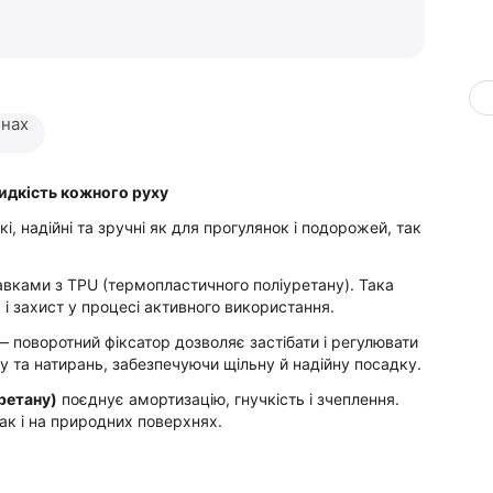
инах
видкість кожного руху
, надійні та зручні як для прогулянок і подорожей, так
авками з TPU (термопластичного поліуретану). Така
 і захист у процесі активного використання.
— поворотний фіксатор дозволяє застібати і регулювати
у та натирань, забезпечуючи щільну й надійну посадку.
ретану)
поєднує амортизацію, гнучкість і зчеплення.
так і на природних поверхнях.