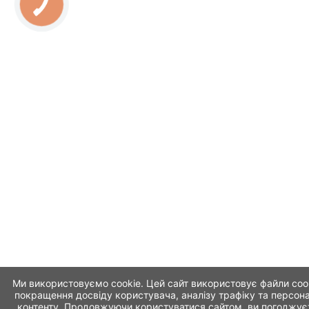
Ми використовуємо cookie. Цей сайт використовує файли coo
покращення досвіду користувача, аналізу трафіку та персона
контенту. Продовжуючи користуватися сайтом, ви погоджує