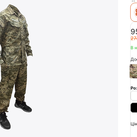
‍9
‍27
В 
До
Ро
Цін