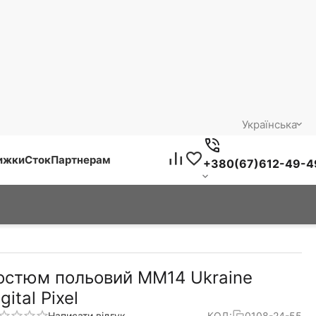
Українська
нижки
Сток
Партнерам
+380(67)612-49-4
остюм польовий ММ14 Ukraine
gital Pixel
Написати відгук
КОД:
0108-24-55