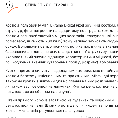
СТІЙКІСТЬ ДО СТИРАННЯ
Костюм польовий ММ14 Ukraine Digital Pixel зручний костюм, 
структур, фізичної роботи на відкритому повітрі, а також для
Костюм польовий зшитий з міцної вологовідштовхувальної, зно
поліестеру, щільність 230 г/м2) тому надійно захистить люди
бруду. Володіючи повітропроникністю, яка порівняна з тканин
бавовняних аналогів, не схильна до гниття. У структуру ткан
«каркас», який значно підвищує характеристики міцності, без
пошкодження тканини (утворення порізу, розриву) армовани
Куртка прямого силуету з відкладним коміром, має потайну з
костюм багатофункціональним та практичним. Місткі дві передні
Також на грудях є липучки для кріплення на них розпізнаваль
які також застібаються на липучках. Куртка регулюється на с
регулюються за обсягом на липучці.
Штани прямого крою із застібкою на ґудзиках та широкими ш
регулюється на талії. Штани мають дві бічні кишені та по дві
коліна. Низ штанів регулюється на шнурках.