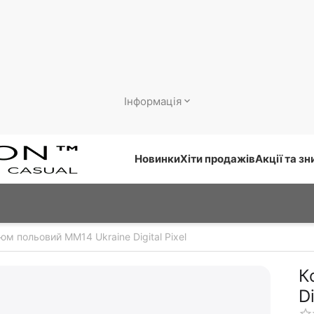
Інформація
Новинки
Хіти продажів
Акції та з
юм польовий ММ14 Ukraine Digital Pixel
К
Di