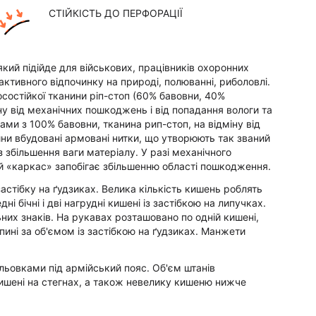
СТІЙКІСТЬ ДО ПЕРФОРАЦІЇ
який підійде для військових, працівників охоронних
 активного відпочинку на природі, полюванні, риболовлі.
состійкої тканини ріп-стоп (60% бавовни, 40%
ну від механічних пошкоджень і від попадання вологи та
ами з 100% бавовни, тканина рип-стоп, на відміну від
ини вбудовані армовані нитки, що утворюють так званий
 збільшення ваги матеріалу. У разі механічного
й «каркас» запобігає збільшенню області пошкодження.
астібку на ґудзиках. Велика кількість кишень роблять
 бічні і дві нагрудні кишені із застібкою на липучках.
них знаків. На рукавах розташовано по одній кишені,
пині за об'ємом із застібкою на ґудзиках. Манжети
льовками під армійський пояс. Об'єм штанів
 кишені на стегнах, а також невелику кишеню нижче