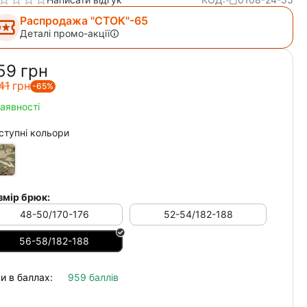
Распродажа "СТОК"-65
Деталі промо-акції
59‍
грн
41‍
грн
-65%
наявності
ступні кольори
змір брюк:
48-50/170-176
52-54/182-188
56-58/182-188
и в баллах:
959 баллів