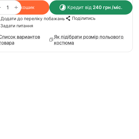
+
−
У кошик
Кредит від
240
грн
/міс.
Поділитись
Додати до переліку побажань
Задати питання
Список вариантов
Як підібрати розмір польового
товара
костюма