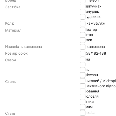
Бренд
Chameleon
на липучках
Застібка
на шнурівці
на ґудзиках
Колір
камуфляж
поліестер
Матеріал
ріпстоп
хлопок
Наявність капюшона
без капюшона
Розмір брюк
56-58/182-188
весна
Сезон
літо
осінь
демісезон
військовий / мілітарі
Стиль
для активного відп
полювання
риболовля
тактика
туризм
Чоловіча
Стать