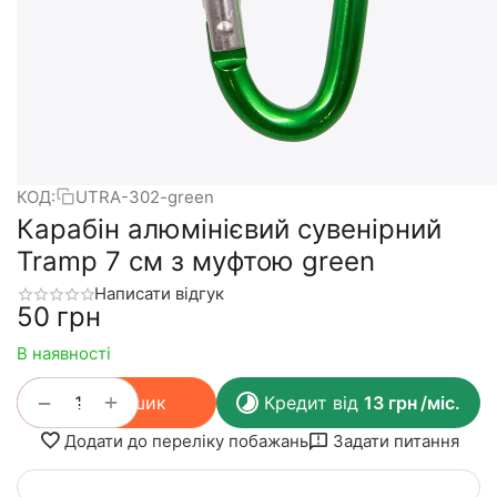
КОД:
UTRA-302-green
Карабін алюмінієвий сувенірний
Tramp 7 см з муфтою green
Написати відгук
‍50‍
грн
В наявності
+
−
У кошик
Кредит від
13
грн
/міс.
Додати до переліку побажань
Задати питання