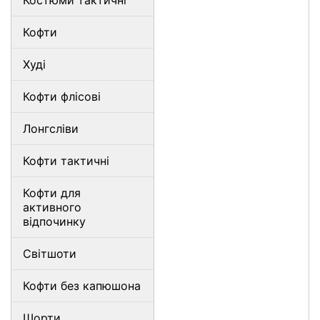
Костюми тактичні
Кофти
Худі
Кофти флісові
Лонгсліви
Кофти тактичні
Кофти для
активного
відпочинку
Світшоти
Кофти без капюшона
Шорти