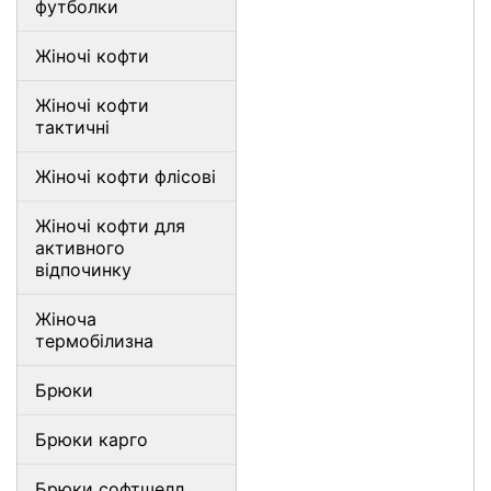
футболки
Жіночі кофти
Жіночі кофти
тактичні
Жіночі кофти флісові
Жіночі кофти для
активного
відпочинку
Жіноча
термобілизна
Брюки
Брюки карго
Брюки софтшелл