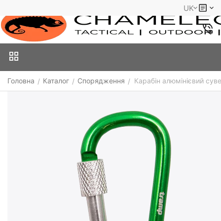
UK
Головна
Каталог
Спорядження
Карабін алюмінієвий сув
/
/
/