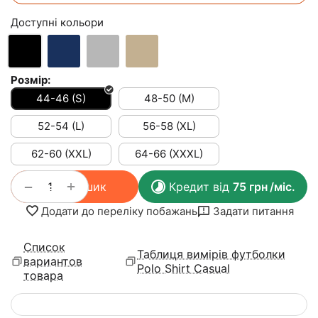
Доступні кольори
Розмір:
44-46 (S)
48-50 (M)
52-54 (L)
56-58 (XL)
62-60 (XXL)
64-66 (XXXL)
+
−
У кошик
Кредит від
75
грн
/міс.
Додати до переліку побажань
Задати питання
Список
Таблиця вимірів футболки
вариантов
Polo Shirt Casual
товара