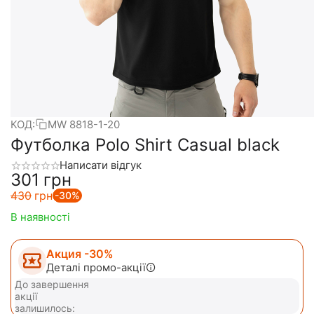
КОД:
MW 8818-1-20
Футболка Polo Shirt Casual black
Написати відгук
‍301‍
грн
‍430‍
грн
-30%
В наявності
Акция -30%
Деталі промо-акції
До завершення
акції
залишилось: