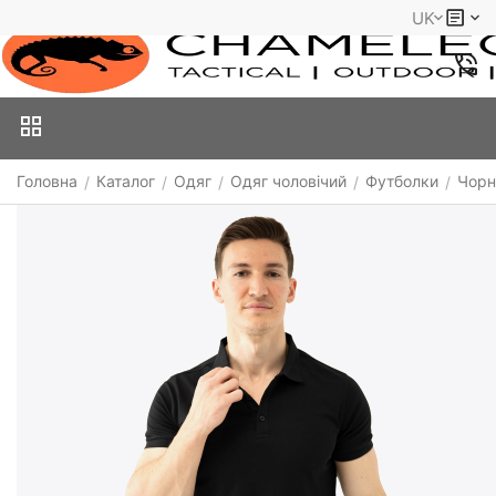
UK
Головна
Каталог
Одяг
Одяг чоловічий
Футболки
Чорн
/
/
/
/
/