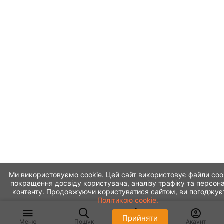
Ми використовуємо cookie. Цей сайт використовує файли coo
покращення досвіду користувача, аналізу трафіку та персона
контенту. Продовжуючи користуватися сайтом, ви погоджує
Політикою cookie.
Прийняти
Меню
Пошук
Кошик
Акаунт