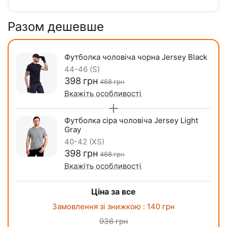
Разом дешевше
Футболка чоловіча чорна Jersey Black
44-46 (S)
‍398‍
грн
‍468‍
грн
Вкажіть особливості
Футболка сіра чоловіча Jersey Light
Gray
40-42 (XS)
‍398‍
грн
‍468‍
грн
Вкажіть особливості
Ціна за все
Замовлення зі знижкою :
140
грн
936
грн