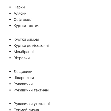
Парки
Аляски
Софтшелл
Куртки тактичні
Куртки зимові
Куртки демісезонні
Мембранні
Вітровки
Дощовики
Шкарпетки
Рукавички
Рукавички тактичні
Рукавички утеплені
Термобілизна