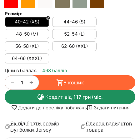
Розмір:
40-42 (XS)
44-46 (S)
48-50 (M)
52-54 (L)
56-58 (XL)
62-60 (XXL)
64-66 (XXXL)
Ціни в баллах:
468 баллів
+
−
У кошик
Кредит від
117
грн
/міс.
Додати до переліку побажань
Задати питання
Як підібрати розмір
Список вариантов
футболки Jersey
товара