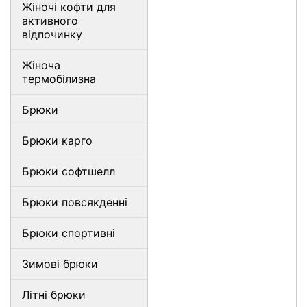
Жіночі кофти для
активного
відпочинку
Жіноча
термобілизна
Брюки
Брюки карго
Брюки софтшелл
Брюки повсякденні
Брюки спортивні
Зимові брюки
Літні брюки