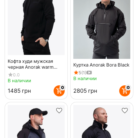
Кофта худи мужская
Куртка Anorak Bora Black
черная Anorak warm
5
(1)
Gen2 Black
0.0
В наличии
В наличии
‍1485‍
грн
‍2805‍
грн