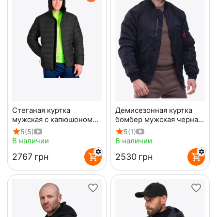
Стеганая куртка
Демисезонная куртка
мужская с капюшоном
бомбер мужская черная
Maximus Black черная
MA-1 Gen 2 Black
5
(5)
5
(1)
В наличии
В наличии
‍2767‍
грн
‍2530‍
грн