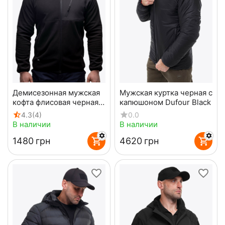
Демисезонная мужская
Мужская куртка черная с
кофта флисовая черная
капюшоном Dufour Black
Stratus Black
4.3
(4)
0.0
В наличии
В наличии
‍1480‍
грн
‍4620‍
грн