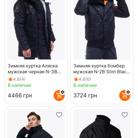
Зимняя куртка Аляска
Зимняя куртка бомбер
мужская черная N-3B
мужская N-2B Slim Black
Top Gun Black
черная
4.8
(4)
4.8
(6)
В наличии
В наличии
‍4466‍
грн
‍3724‍
грн