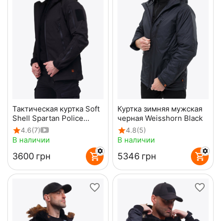
Тактическая куртка Soft
Куртка зимняя мужская
Shell Spartan Police
черная Weisshorn Black
Black черная с
4.6
(7)
4.8
(5)
капюшоном
В наличии
В наличии
‍3600‍
грн
‍5346‍
грн