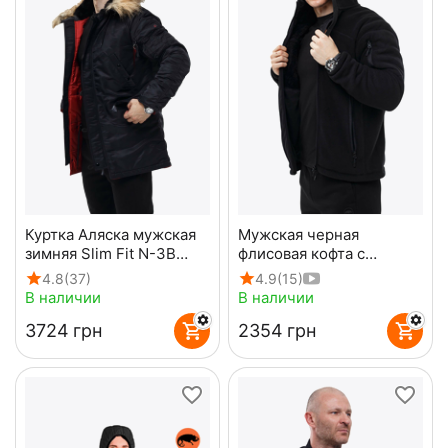
Куртка Аляска мужская
Мужская черная
зимняя Slim Fit N-3B
флисовая кофта с
Black
капюшоном Viking Black
4.8
(37)
4.9
(15)
В наличии
В наличии
‍3724‍
грн
‍2354‍
грн