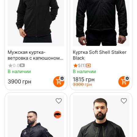
Мужская куртка-
Куртка Soft Shell Stalker
ветровка с капюшоном
Black
Breeze Gen 2 Black
0.0
5
(1)
В наличии
В наличии
‍1815‍
грн
‍3900‍
грн
‍3300‍
грн