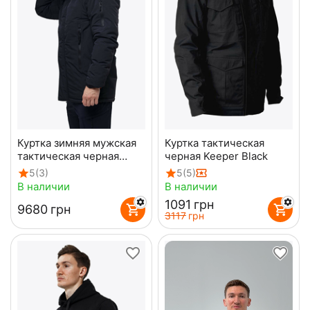
Куртка зимняя мужская
Куртка тактическая
тактическая черная
черная Keeper Black
Mont Blanc Gen3 Black
5
(3)
5
(5)
В наличии
В наличии
‍1091‍
грн
‍9680‍
грн
‍3117‍
грн